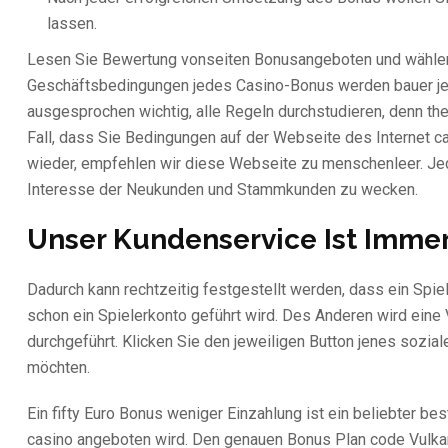
lassen.
Lesen Sie Bewertung vonseiten Bonusangeboten und wählen 
Geschäftsbedingungen jedes Casino-Bonus werden bauer jed
ausgesprochen wichtig, alle Regeln durchstudieren, denn ther
Fall, dass Sie Bedingungen auf der Webseite des Internet c
wieder, empfehlen wir diese Webseite zu menschenleer. J
Interesse der Neukunden und Stammkunden zu wecken.
Unser Kundenservice Ist Immer
Dadurch kann rechtzeitig festgestellt werden, dass ein Spiele
schon ein Spielerkonto geführt wird. Des Anderen wird ein
durchgeführt. Klicken Sie den jeweiligen Button jenes sozia
möchten.
Ein fifty Euro Bonus weniger Einzahlung ist ein beliebter b
casino angeboten wird. Den genauen Bonus Plan code Vulkan