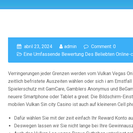
abril 23, 2024
admin
Comment: 0
Eine Umfassende Bewertung Des Beliebten Online-c
Verringerungen jeder Grenzen werden vom Vulkan Vegas Onlin
zeitlich befristete Auszeiten wählen oder sich i am Ernstfal
Spielerschutz mit GamCare, Gamblers Anonymus und BeGamb
neuere Smartphone oder Tablet a great. Die Bildschirm-Ei
mobilen Vulkan Sin city Casino ist auch auf kleineren Cell p
Dafür wählen Sie mit der zeit einfach Ihr Reward Konto au
Deswegen lassen wir Sie nicht lange bei Ihre Gewinnausz