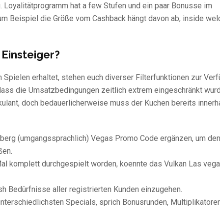
g. Loyalitätprogramm hat a few Stufen und ein paar Bonusse im
 Beispiel die Größe vom Cashback hängt davon ab, inside wel
 Einsteiger?
 Spielen erhaltet, stehen euch diverser Filterfunktionen zur Ver
 dass die Umsatzbedingungen zeitlich extrem eingeschränkt wur
 kulant, doch bedauerlicherweise muss der Kuchen bereits innerh
r berg (umgangssprachlich) Vegas Promo Code ergänzen, um den 
ßen.
Mal komplett durchgespielt worden, koennte das Vulkan Las veg
ish Bedürfnisse aller registrierten Kunden einzugehen.
nterschiedlichsten Specials, sprich Bonusrunden, Multiplikatore