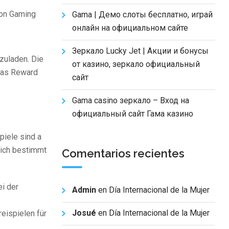
ion Gaming
Gama | Демо слоты бесплатно, играй
онлайн на официальном сайте
Зеркало Lucky Jet | Акции и бонусы
zuladen. Die
от казино, зеркало официальный
egas Reward
сайт
Gama casino зеркало – Вход на
официальный сайт Гама казино
piele sind a
lich bestimmt
Comentarios recientes
i der
Admin
en
Día Internacional de la Mujer
Josué
en
Día Internacional de la Mujer
eispielen für