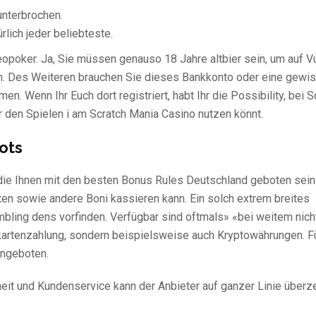
nterbrochen.
lich jeder beliebteste.
opoker. Ja, Sie müssen genauso 18 Jahre altbier sein, um auf 
en. Des Weiteren brauchen Sie dieses Bankkonto oder eine gewis
. Wenn Ihr Euch dort registriert, habt Ihr die Possibility, bei S
 den Spielen i am Scratch Mania Casino nutzen könnt.
ots
, die Ihnen mit den besten Bonus Rules Deutschland geboten sein.
en sowie andere Boni kassieren kann. Ein solch extrem breites
Gambling dens vorfinden. Verfügbar sind oftmals» «bei weitem nich
kartenzahlung, sondern beispielsweise auch Kryptowährungen. F
ngeboten.
heit und Kundenservice kann der Anbieter auf ganzer Linie über