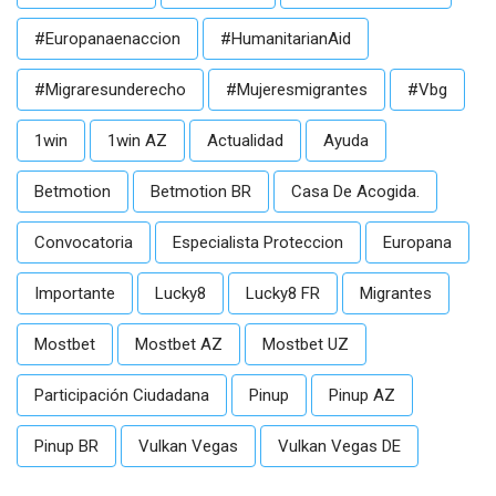
#Europanaenaccion
#HumanitarianAid
#migraresunderecho
#mujeresmigrantes
#vbg
1win
1win AZ
Actualidad
Ayuda
Betmotion
Betmotion BR
Casa De Acogida.
Convocatoria
Especialista Proteccion
Europana
Importante
Lucky8
Lucky8 FR
Migrantes
Mostbet
Mostbet AZ
Mostbet UZ
Participación Ciudadana
Pinup
Pinup AZ
Pinup BR
Vulkan Vegas
Vulkan Vegas DE