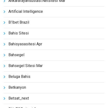
Ankarafayansustasi.netsitesi Mar
Artificial Intelligence
B1bet Brazil
Bahis Sitesi
Bahisyasasitesi Apr
Bahsegel
Bahsegel Sitesi Mar
Beluga Bahis
Betkanyon
Betsat_next