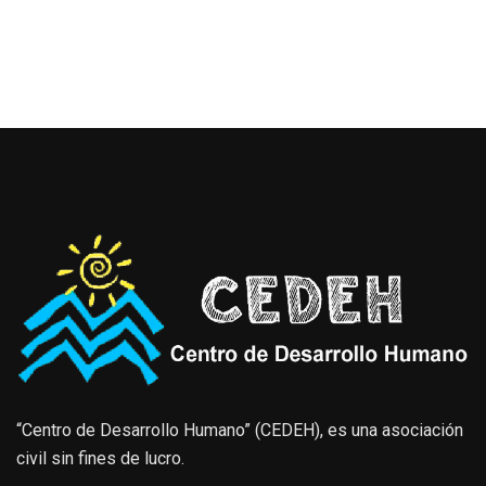
“Centro de Desarrollo Humano” (CEDEH), es una asociación
civil sin fines de lucro.