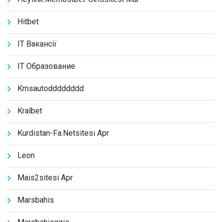
Hitbet
IT Вакансії
IT Образование
Kmsautodddddddd
Kralbet
Kurdistan-Fa.netsitesi Apr
Leon
Mais2sitesi Apr
Marsbahis