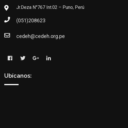
Jr.Deza N°767 Int.02 – Puno, Perú
(051)208623
cedeh@cedeh.org.pe
Ubícanos: