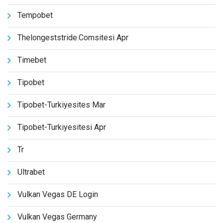
Tempobet
Thelongeststride.comsitesi Apr
Timebet
Tipobet
Tipobet-Turkiyesites Mar
Tipobet-Turkiyesitesi Apr
Tr
Ultrabet
Vulkan Vegas DE Login
Vulkan Vegas Germany