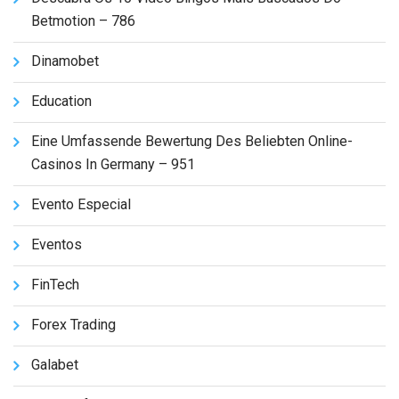
Betmotion – 786
Dinamobet
Education
Eine Umfassende Bewertung Des Beliebten Online-
Casinos In Germany – 951
Evento Especial
Eventos
FinTech
Forex Trading
Galabet