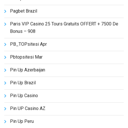
Pagbet Brazil
Paris VIP Casino 25 Tours Gratuits OFFERT + 7500 De
Bonus – 908
PB_TOPsitesi Apr
Pbtopsitesi Mar
Pin Up Azerbaijan
Pin Up Brazil
Pin Up Casino
Pin UP Casino AZ
Pin Up Peru