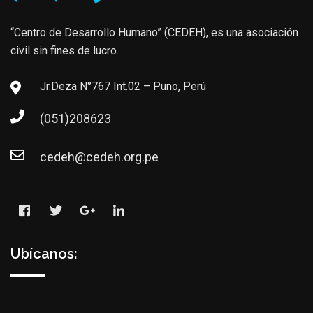
“Centro de Desarrollo Humano” (CEDEH), es una asociación
civil sin fines de lucro.
Jr.Deza N°767 Int.02 – Puno, Perú
(051)208623
cedeh@cedeh.org.pe
Ubícanos: