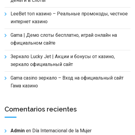
деньги в слоты
LeeBet топ казино – Реальные промокоды, честное
интернет казино
Gama | Демо слоты бесплатно, играй онлайн на
официальном сайте
Зеркало Lucky Jet | Акции и бонусы от казино,
зеркало официальный сайт
Gama casino зеркало – Вход на официальный сайт
Гама казино
Comentarios recientes
Admin
en
Día Internacional de la Mujer