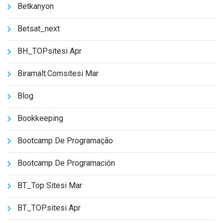
Betkanyon
Betsat_next
BH_TOPsitesi Apr
Biramalt.comsitesi Mar
Blog
Bookkeeping
Bootcamp De Programação
Bootcamp De Programación
BT_Top Sitesi Mar
BT_TOPsitesi Apr