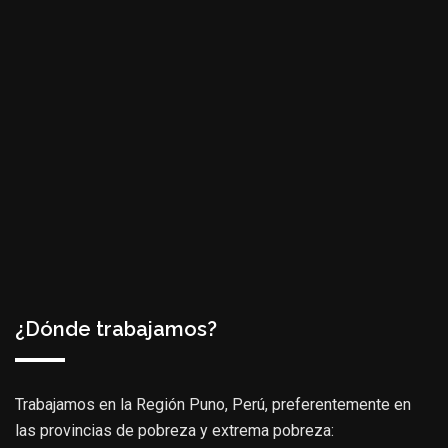
¿Dónde trabajamos?
Trabajamos en la Región Puno, Perú, preferentemente en
las provincias de pobreza y extrema pobreza: