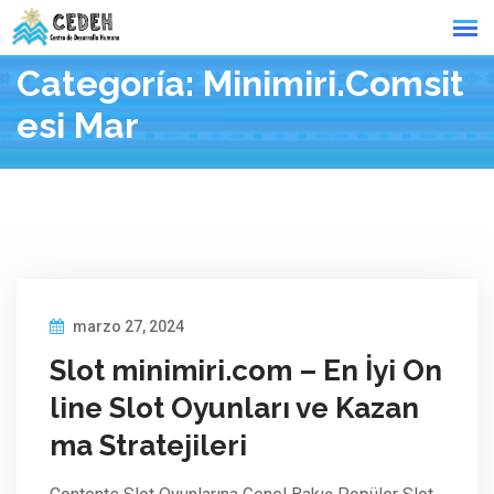
Skip
to
content
Categoría:
Minimiri.comsit
Esi Mar
marzo 27, 2024
Slot minimiri.com – En İyi On
line Slot Oyunları ve Kazan
ma Stratejileri