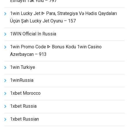
Etməyin Tək Yolu – 797
1win Lucky Jet ᐈ Para, Strategiya Və Hədis Qaydaları
Üçün Şah Lucky Jet Oyunu – 157
1WIN Official In Russia
1win Promo Code ᐈ Bonus Kodu 1win Casino
Azerbaycan – 913
1win Turkiye
1winRussia
1xbet Morocco
1xbet Russia
1xbet Russian