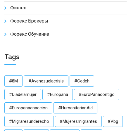
Финтех
Форекс Брокеры
Форекс Обучение
Tags
#8M
#avenezuelacrisis
#Cedeh
#díadelamujer
#europana
#euroPanacontigo
#Europanaenaccion
#HumanitarianAid
#migraresunderecho
#mujeresmigrantes
#vbg