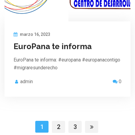
marzo 16, 2023
EuroPana te informa
EuroPana te informa: #europana #europanacontigo
#migraresunderecho
admin
0
1
2
3