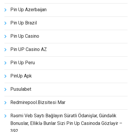
Pin Up Azerbaijan
Pin Up Brazil
Pin Up Casino
Pin UP Casino AZ
Pin Up Peru
PinUp Apk
Pusulabet
Redmirepool.bizsitesi Mar
Rəsmi Veb Saytı Bağlayın️ Sürətli Ödənişlər, Gündəlik
Bonuslar, Elliklə Bunlar Sizi Pin Up Casinoda Gözləyir –
392