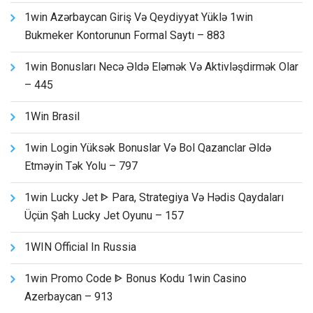
1win Azərbaycan Giriş Və Qeydiyyat Yüklə 1win
Bukmeker Kontorunun Formal Saytı – 883
1win Bonusları Necə Əldə Eləmək Və Aktivləşdirmək Olar
– 445
1Win Brasil
1win Login Yüksək Bonuslar Və Bol Qazanclar Əldə
Etməyin Tək Yolu – 797
1win Lucky Jet ᐈ Para, Strategiya Və Hədis Qaydaları
Üçün Şah Lucky Jet Oyunu – 157
1WIN Official In Russia
1win Promo Code ᐈ Bonus Kodu 1win Casino
Azerbaycan – 913