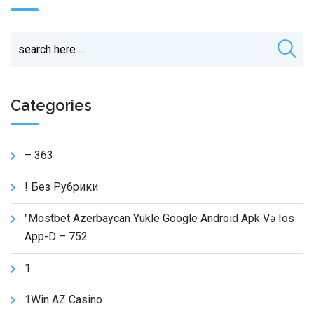
Categories
– 363
! Без Рубрики
"mostbet Azerbaycan Yukle Google Android Apk Və Ios
App-D – 752
1
1Win AZ Casino