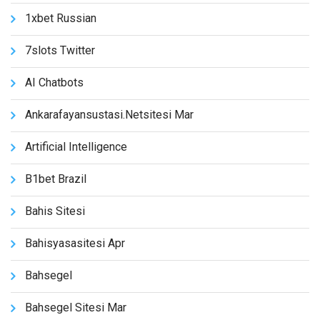
1xbet Russian
7slots Twitter
AI Chatbots
Ankarafayansustasi.netsitesi Mar
Artificial Intelligence
B1bet Brazil
Bahis Sitesi
Bahisyasasitesi Apr
Bahsegel
Bahsegel Sitesi Mar