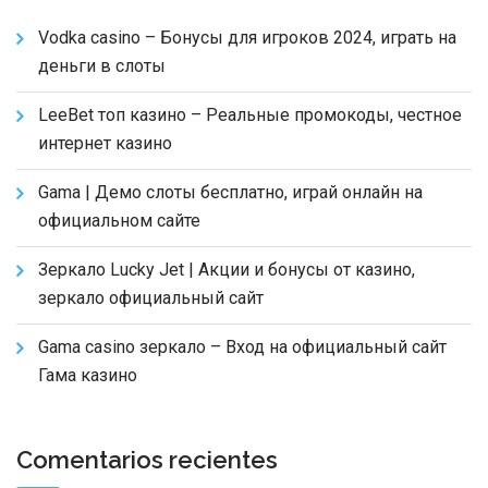
Vodka casino – Бонусы для игроков 2024, играть на
деньги в слоты
LeeBet топ казино – Реальные промокоды, честное
интернет казино
Gama | Демо слоты бесплатно, играй онлайн на
официальном сайте
Зеркало Lucky Jet | Акции и бонусы от казино,
зеркало официальный сайт
Gama casino зеркало – Вход на официальный сайт
Гама казино
Comentarios recientes