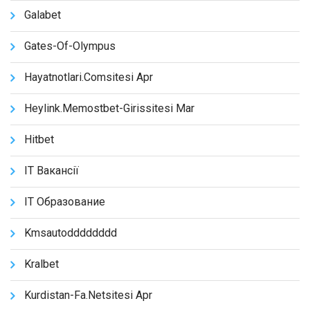
Galabet
Gates-Of-Olympus
Hayatnotlari.comsitesi Apr
Heylink.memostbet-Girissitesi Mar
Hitbet
IT Вакансії
IT Образование
Kmsautodddddddd
Kralbet
Kurdistan-Fa.netsitesi Apr