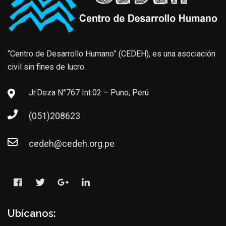
“Centro de Desarrollo Humano” (CEDEH), es una asociación
civil sin fines de lucro.
Jr.Deza N°767 Int.02 – Puno, Perú
(051)208623
cedeh@cedeh.org.pe
Ubícanos: