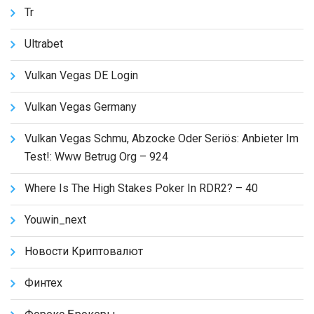
Tr
Ultrabet
Vulkan Vegas DE Login
Vulkan Vegas Germany
Vulkan Vegas Schmu, Abzocke Oder Seriös: Anbieter Im
Test!: Www Betrug Org – 924
Where Is The High Stakes Poker In RDR2? – 40
Youwin_next
Новости Криптовалют
Финтех