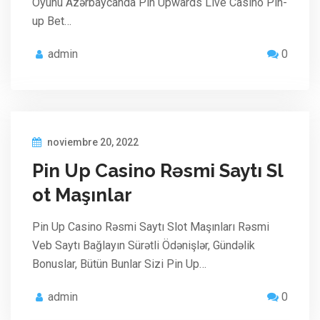
Oyunu Azərbaycanda Pin Upwards Live Casino Pin-
up Bet…
admin
0
noviembre 20, 2022
Pin Up Casino Rəsmi Saytı Sl
ot Maşınlar
Pin Up Casino Rəsmi Saytı Slot Maşınları Rəsmi
Veb Saytı Bağlayın️ Sürətli Ödənişlər, Gündəlik
Bonuslar, Bütün Bunlar Sizi Pin Up…
admin
0