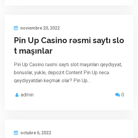
noviembre 20, 2022
Pin Up Casino rəsmi saytı slo
t maşınlar
Pin Up Casino rəsmi saytı slot maşınları qeydiyyat,
bonuslar, yukle, depozit Content Pin Up necə
qeydiyyatdan keçmək olar? Pin Up…
admin
0
octubre 6, 2022