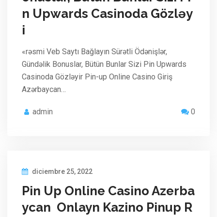
n Upwards Casinoda Gözləy
i
«rəsmi Veb Saytı Bağlayın️ Sürətli Ödənişlər,
Gündəlik Bonuslar, Bütün Bunlar Sizi Pin Upwards
Casinoda Gözləyir Pin-up Online Casino Giriş
Azərbaycan…
admin
0
diciembre 25, 2022
Pin Up Online Casino Azerba
ycan ️ Onlayn Kazino Pinup R