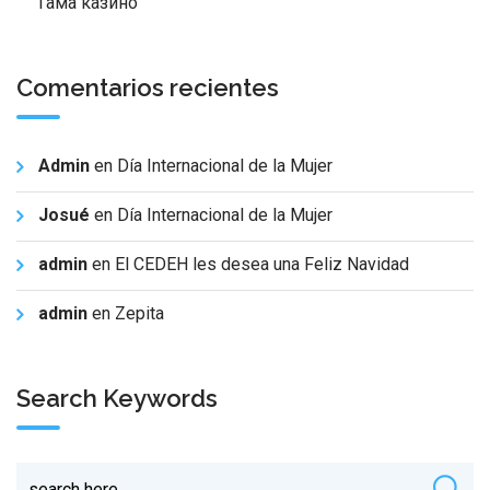
Гама казино
Comentarios recientes
Admin
en
Día Internacional de la Mujer
Josué
en
Día Internacional de la Mujer
admin
en
El CEDEH les desea una Feliz Navidad
admin
en
Zepita
Search Keywords