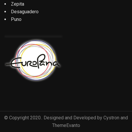
Zepita
Desaguadero
Puno
© Copyright 2020.. Designed and Developed by Cystron and
ThemeEvanto