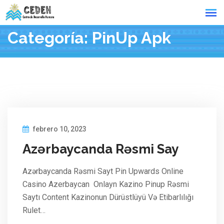
Skip
to
content
Categoría:
PinUp Apk
febrero 10, 2023
Azərbaycanda Rəsmi Say
Azərbaycanda Rəsmi Sayt Pin Upwards Online
Casino Azerbaycan ️ Onlayn Kazino Pinup Rəsmi
Saytı Content Kazinonun Dürüstlüyü Və Etibarlılığı
Rulet…