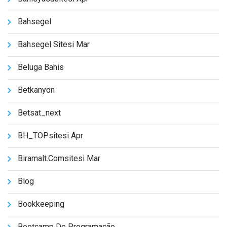
Bahsegel
Bahsegel Sitesi Mar
Beluga Bahis
Betkanyon
Betsat_next
BH_TOPsitesi Apr
Biramalt.comsitesi Mar
Blog
Bookkeeping
Bootcamp De Programação