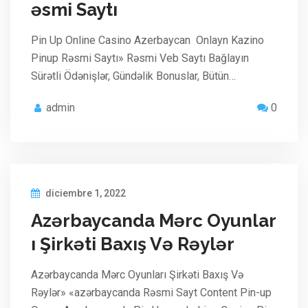
əsmi Saytı
Pin Up Online Casino Azerbaycan ️ Onlayn Kazino
Pinup Rəsmi Saytı» Rəsmi Veb Saytı Bağlayın️
Sürətli Ödənişlər, Gündəlik Bonuslar, Bütün…
admin
0
diciembre 1, 2022
Azərbaycanda Mərc Oyunlar
ı Şirkəti Baxış Və Rəylər
Azərbaycanda Mərc Oyunları Şirkəti Baxış Və
Rəylər» «azərbaycanda Rəsmi Sayt Content Pin-up