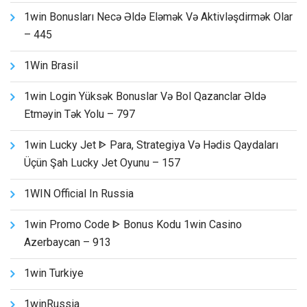
1win Bonusları Necə Əldə Eləmək Və Aktivləşdirmək Olar
– 445
1Win Brasil
1win Login Yüksək Bonuslar Və Bol Qazanclar Əldə
Etməyin Tək Yolu – 797
1win Lucky Jet ᐈ Para, Strategiya Və Hədis Qaydaları
Üçün Şah Lucky Jet Oyunu – 157
1WIN Official In Russia
1win Promo Code ᐈ Bonus Kodu 1win Casino
Azerbaycan – 913
1win Turkiye
1winRussia