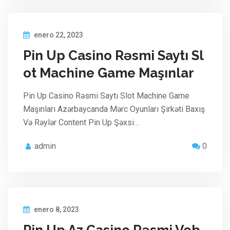
enero 22, 2023
Pin Up Casino Rəsmi Saytı Sl
ot Machine Game Maşınlar
Pin Up Casino Rəsmi Saytı Slot Machine Game
Maşınları Azərbaycanda Mərc Oyunları Şirkəti Baxış
Və Rəylər Content Pin Up Şəxsi…
admin
0
enero 8, 2023