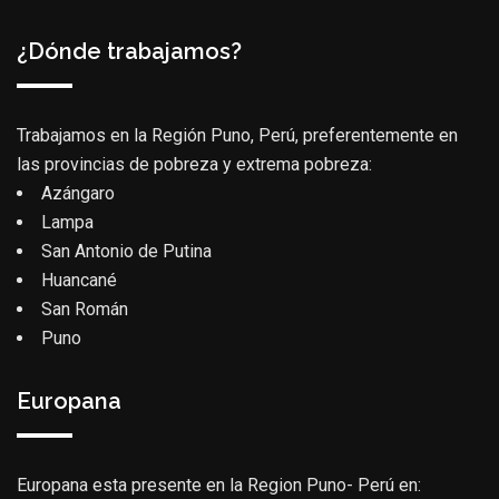
¿Dónde trabajamos?
Trabajamos en la Región Puno, Perú, preferentemente en
las provincias de pobreza y extrema pobreza:
Azángaro
Lampa
San Antonio de Putina
Huancané
San Román
Puno
Europana
Europana esta presente en la Region Puno- Perú en: