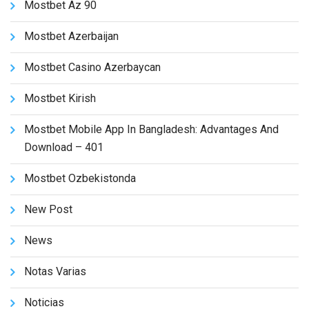
Mostbet Az 90
Mostbet Azerbaijan
Mostbet Casino Azerbaycan
Mostbet Kirish
Mostbet Mobile App In Bangladesh: Advantages And
Download – 401
Mostbet Ozbekistonda
New Post
News
Notas Varias
Noticias