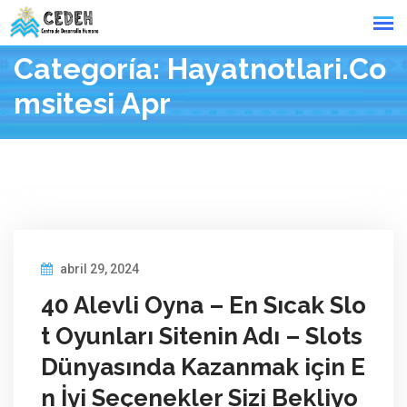
Skip
to
content
Categoría:
Hayatnotlari.co
Msitesi Apr
abril 29, 2024
40 Alevli Oyna – En Sıcak Slo
t Oyunları Sitenin Adı – Slots
Dünyasında Kazanmak için E
n İyi Seçenekler Sizi Bekliyo