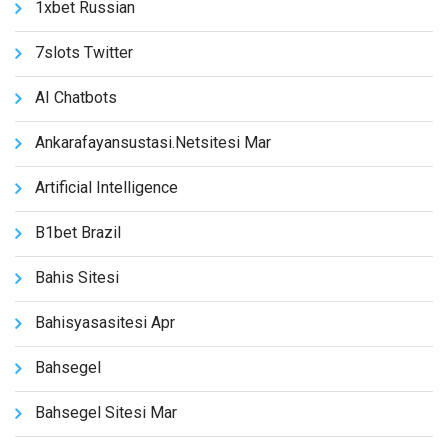
1xbet Russian
7slots Twitter
AI Chatbots
Ankarafayansustasi.netsitesi Mar
Artificial Intelligence
B1bet Brazil
Bahis Sitesi
Bahisyasasitesi Apr
Bahsegel
Bahsegel Sitesi Mar