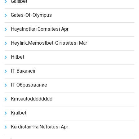
Galabet
Gates-Of-Olympus
Hayatnotlari.comsitesi Apr
Heylink.memostbet-Girissitesi Mar
Hitbet
IT Вакансії
IT Образование
Kmsautodddddddd
Kralbet
Kurdistan-Fa.netsitesi Apr