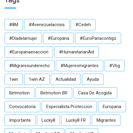
#8M
#avenezuelacrisis
#Cedeh
#díadelamujer
#europana
#euroPanacontigo
#Europanaenaccion
#HumanitarianAid
#migraresunderecho
#mujeresmigrantes
#vbg
1win
1win AZ
Actualidad
Ayuda
Betmotion
Betmotion BR
Casa De Acogida.
Convocatoria
Especialista Proteccion
Europana
Importante
Lucky8
Lucky8 FR
Migrantes