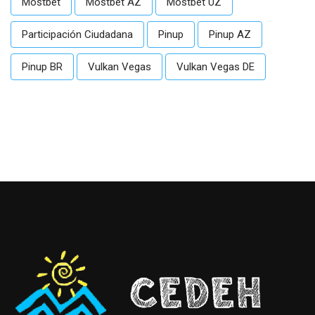
Mostbet
Mostbet AZ
Mostbet UZ
Participación Ciudadana
Pinup
Pinup AZ
Pinup BR
Vulkan Vegas
Vulkan Vegas DE