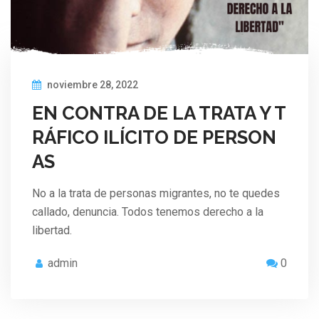
noviembre 28, 2022
EN CONTRA DE LA TRATA Y T
RÁFICO ILÍCITO DE PERSON
AS
No a la trata de personas migrantes, no te quedes
callado, denuncia. Todos tenemos derecho a la
libertad.
admin
0