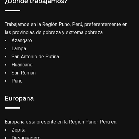
¿Dónde trabajamos?
Trabajamos en la Región Puno, Perú, preferentemente en
las provincias de pobreza y extrema pobreza:
Azángaro
Lampa
San Antonio de Putina
Huancané
San Román
Puno
Europana
Europana esta presente en la Region Puno- Perú en:
Zepita
Desaguadero