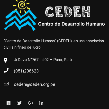
“Centro de Desarrollo Humano” (CEDEH), es una asociación
civil sin fines de lucro.
Jr.Deza N°767 Int.02 – Puno, Perú
(051)208623
cedeh@cedeh.org.pe