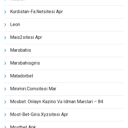
Kurdistan-Fa.netsitesi Apr
Leon
Mais2sitesi Apr
Marsbahis
Marsbahisgiris
Matadorbet
Minimiri.comsitesi Mar
Mosbet: Onlayn Kazino Və Idman Mərcləri – 84
Most-Bet-Giris.xyzsitesi Apr
Mostbet Apk