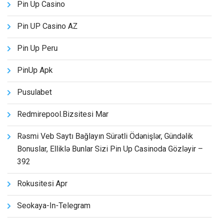
Pin Up Casino
Pin UP Casino AZ
Pin Up Peru
PinUp Apk
Pusulabet
Redmirepool.bizsitesi Mar
Rəsmi Veb Saytı Bağlayın️ Sürətli Ödənişlər, Gündəlik
Bonuslar, Elliklə Bunlar Sizi Pin Up Casinoda Gözləyir –
392
Rokusitesi Apr
Seokaya-In-Telegram