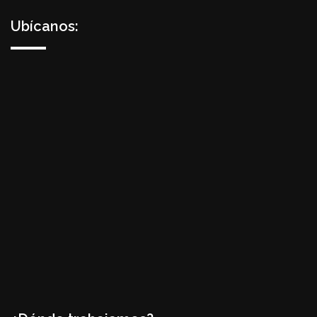
Ubícanos: