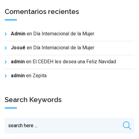
Comentarios recientes
Admin
en
Día Internacional de la Mujer
Josué
en
Día Internacional de la Mujer
admin
en
El CEDEH les desea una Feliz Navidad
admin
en
Zepita
Search Keywords