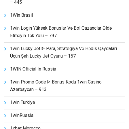
– 445
1Win Brasil
1win Login Yüksək Bonuslar Və Bol Qazanclar Əldə
Etməyin Tək Yolu – 797
1win Lucky Jet ᐈ Para, Strategiya Və Hədis Qaydaları
Üçün Şah Lucky Jet Oyunu – 157
1WIN Official In Russia
1win Promo Code ᐈ Bonus Kodu 1win Casino
Azerbaycan – 913
1win Turkiye
1winRussia
1xbet Morocco