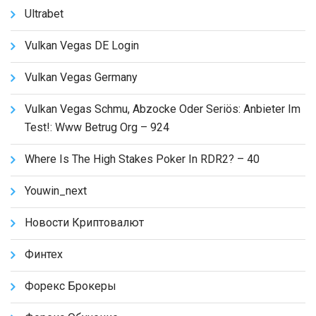
Ultrabet
Vulkan Vegas DE Login
Vulkan Vegas Germany
Vulkan Vegas Schmu, Abzocke Oder Seriös: Anbieter Im
Test!: Www Betrug Org – 924
Where Is The High Stakes Poker In RDR2? – 40
Youwin_next
Новости Криптовалют
Финтех
Форекс Брокеры