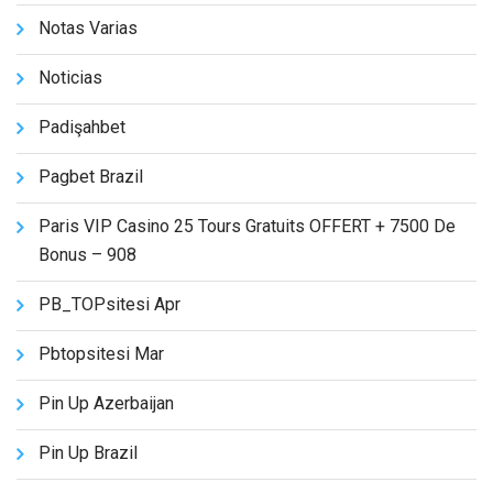
Notas Varias
Noticias
Padişahbet
Pagbet Brazil
Paris VIP Casino 25 Tours Gratuits OFFERT + 7500 De
Bonus – 908
PB_TOPsitesi Apr
Pbtopsitesi Mar
Pin Up Azerbaijan
Pin Up Brazil