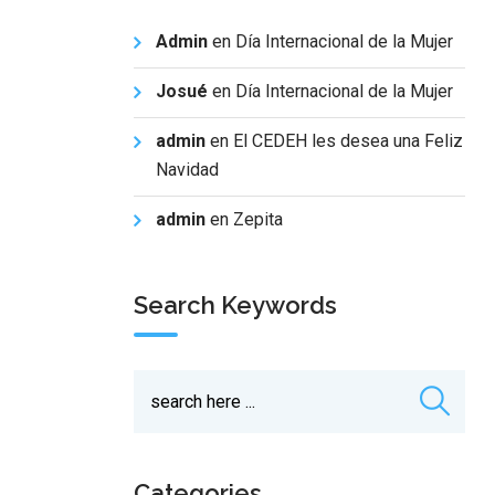
Admin
en
Día Internacional de la Mujer
Josué
en
Día Internacional de la Mujer
admin
en
El CEDEH les desea una Feliz
Navidad
admin
en
Zepita
Search Keywords
Categories