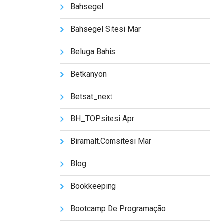
Bahsegel
Bahsegel Sitesi Mar
Beluga Bahis
Betkanyon
Betsat_next
BH_TOPsitesi Apr
Biramalt.comsitesi Mar
Blog
Bookkeeping
Bootcamp De Programação