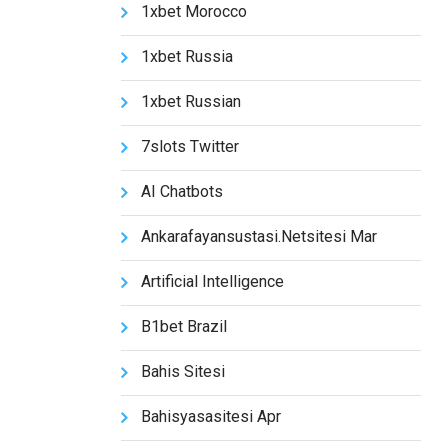
1xbet Morocco
1xbet Russia
1xbet Russian
7slots Twitter
AI Chatbots
Ankarafayansustasi.netsitesi Mar
Artificial Intelligence
B1bet Brazil
Bahis Sitesi
Bahisyasasitesi Apr