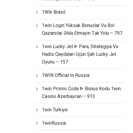
1Win Brasil
1win Login Yüksək Bonuslar Və Bol
Qazanclar Əldə Etməyin Tək Yolu – 797
1win Lucky Jet ᐈ Para, Strategiya Və
Hədis Qaydaları Üçün Şah Lucky Jet
Oyunu – 157
1WIN Official In Russia
1win Promo Code ᐈ Bonus Kodu 1win
Casino Azerbaycan – 913
1win Turkiye
1winRussia