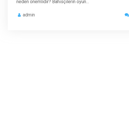
neden önemlidir? Bahisçilerin oyun…
admin