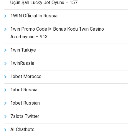
Üçün Şah Lucky Jet Oyunu – 157
1WIN Official In Russia
1win Promo Code ᐈ Bonus Kodu 1win Casino
Azerbaycan – 913
1win Turkiye
1winRussia
1xbet Morocco
1xbet Russia
1xbet Russian
7slots Twitter
AI Chatbots