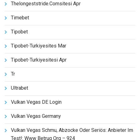
Thelongeststride.comsitesi Apr
Timebet
Tipobet
Tipobet-Turkiyesites Mar
Tipobet-Turkiyesitesi Apr
Tr
Ultrabet
Vulkan Vegas DE Login
Vulkan Vegas Germany
Vulkan Vegas Schmu, Abzocke Oder Seriös: Anbieter Im
Test!: Www Betrug Org – 924