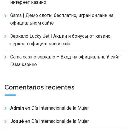
интернет казино
Gama | Демо слоты бесплатно, играй онлайн на
официальном сайте
Зеркало Lucky Jet | Акции и бонусы от казино,
зеркало официальный сайт
Gama casino зеркало – Вход на официальный сайт
Гама казино
Comentarios recientes
Admin
en
Día Internacional de la Mujer
Josué
en
Día Internacional de la Mujer