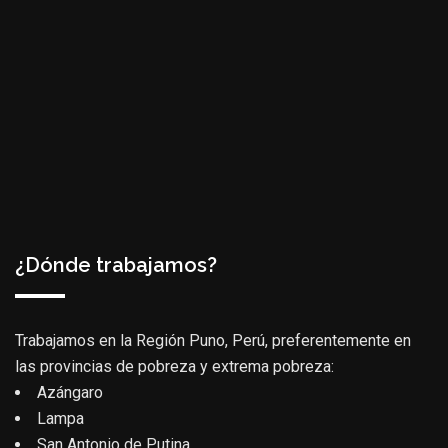
¿Dónde trabajamos?
Trabajamos en la Región Puno, Perú, preferentemente en
las provincias de pobreza y extrema pobreza:
Azángaro
Lampa
San Antonio de Putina