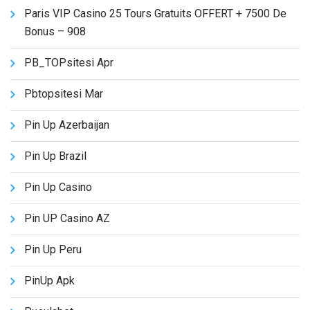
Paris VIP Casino 25 Tours Gratuits OFFERT + 7500 De
Bonus – 908
PB_TOPsitesi Apr
Pbtopsitesi Mar
Pin Up Azerbaijan
Pin Up Brazil
Pin Up Casino
Pin UP Casino AZ
Pin Up Peru
PinUp Apk