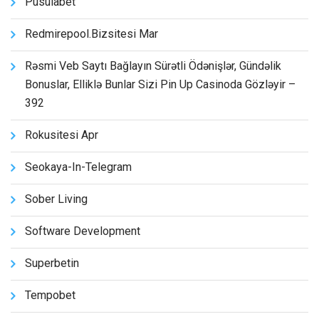
Pusulabet
Redmirepool.bizsitesi Mar
Rəsmi Veb Saytı Bağlayın️ Sürətli Ödənişlər, Gündəlik
Bonuslar, Elliklə Bunlar Sizi Pin Up Casinoda Gözləyir –
392
Rokusitesi Apr
Seokaya-In-Telegram
Sober Living
Software Development
Superbetin
Tempobet