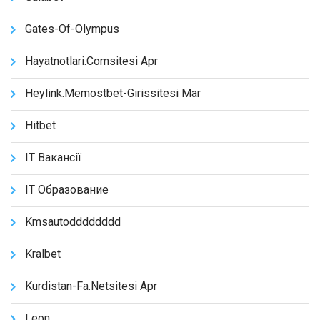
Gates-Of-Olympus
Hayatnotlari.comsitesi Apr
Heylink.memostbet-Girissitesi Mar
Hitbet
IT Вакансії
IT Образование
Kmsautodddddddd
Kralbet
Kurdistan-Fa.netsitesi Apr
Leon