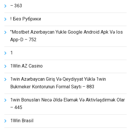
– 363
! Без Рубрики
"mostbet Azerbaycan Yukle Google Android Apk Və Ios
App-D – 752
1
1Win AZ Casino
1win Azərbaycan Giriş Və Qeydiyyat Yüklə 1win
Bukmeker Kontorunun Formal Saytı – 883
1win Bonusları Necə Əldə Eləmək Və Aktivləşdirmək Olar
– 445
1Win Brasil