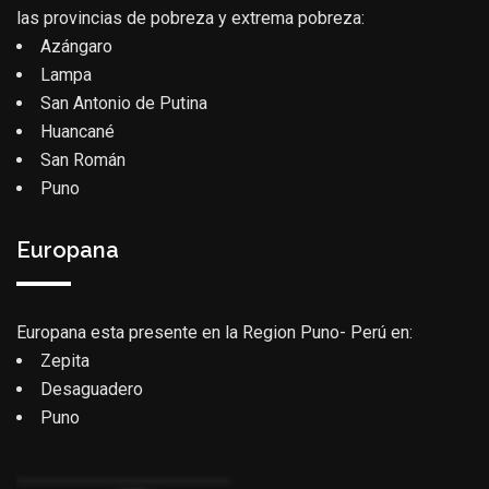
las provincias de pobreza y extrema pobreza:
Azángaro
Lampa
San Antonio de Putina
Huancané
San Román
Puno
Europana
Europana esta presente en la Region Puno- Perú en:
Zepita
Desaguadero
Puno