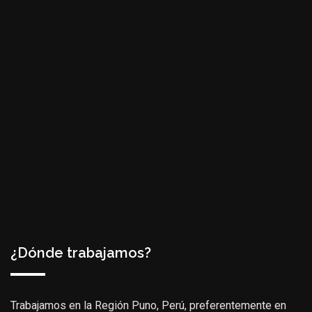
¿Dónde trabajamos?
Trabajamos en la Región Puno, Perú, preferentemente en