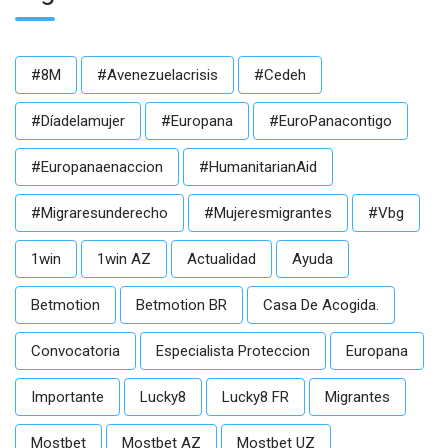
#8M
#avenezuelacrisis
#Cedeh
#díadelamujer
#europana
#euroPanacontigo
#Europanaenaccion
#HumanitarianAid
#migraresunderecho
#mujeresmigrantes
#vbg
1win
1win AZ
Actualidad
Ayuda
Betmotion
Betmotion BR
Casa De Acogida.
Convocatoria
Especialista Proteccion
Europana
Importante
Lucky8
Lucky8 FR
Migrantes
Mostbet
Mostbet AZ
Mostbet UZ