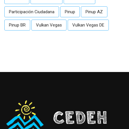
Participación Ciudadana
Pinup
Pinup AZ
Pinup BR
Vulkan Vegas
Vulkan Vegas DE