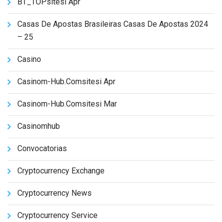
BT_TOPsitesi Apr
Casas De Apostas Brasileiras Casas De Apostas 2024
– 25
Casino
Casinom-Hub.comsitesi Apr
Casinom-Hub.comsitesi Mar
Casinomhub
Convocatorias
Cryptocurrency Exchange
Cryptocurrency News
Cryptocurrency Service