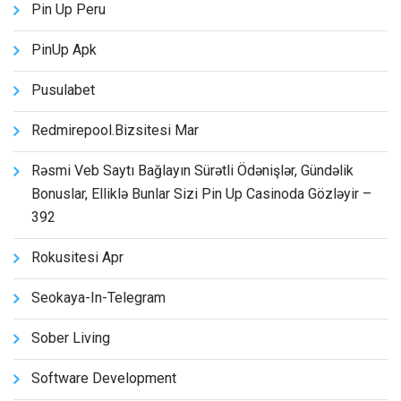
Pin Up Peru
PinUp Apk
Pusulabet
Redmirepool.bizsitesi Mar
Rəsmi Veb Saytı Bağlayın️ Sürətli Ödənişlər, Gündəlik
Bonuslar, Elliklə Bunlar Sizi Pin Up Casinoda Gözləyir –
392
Rokusitesi Apr
Seokaya-In-Telegram
Sober Living
Software Development