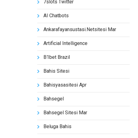
7slots Twitter
AI Chatbots
Ankarafayansustasi.netsitesi Mar
Artificial Intelligence
B1bet Brazil
Bahis Sitesi
Bahisyasasitesi Apr
Bahsegel
Bahsegel Sitesi Mar
Beluga Bahis