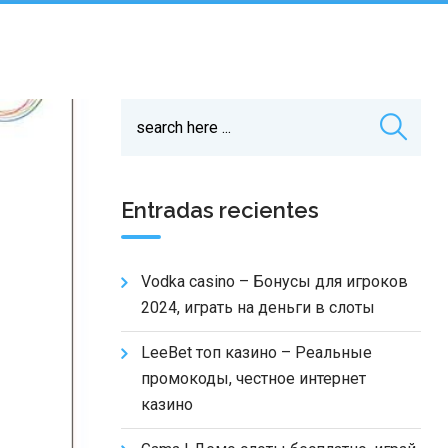
Entradas recientes
Vodka casino – Бонусы для игроков
2024, играть на деньги в слоты
LeeBet топ казино – Реальные
промокоды, честное интернет
казино