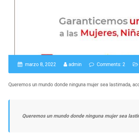
marzo 8, 2022
admin
Comments: 2
Queremos un mundo donde ninguna mujer sea lastimada, aco
Queremos un mundo donde ninguna mujer sea last