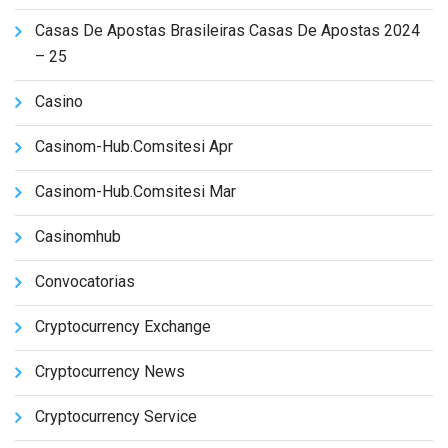
Casas De Apostas Brasileiras Casas De Apostas 2024
– 25
Casino
Casinom-Hub.comsitesi Apr
Casinom-Hub.comsitesi Mar
Casinomhub
Convocatorias
Cryptocurrency Exchange
Cryptocurrency News
Cryptocurrency Service