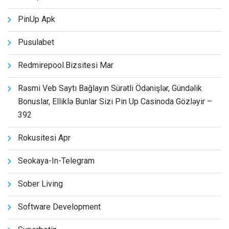
PinUp Apk
Pusulabet
Redmirepool.bizsitesi Mar
Rəsmi Veb Saytı Bağlayın️ Sürətli Ödənişlər, Gündəlik
Bonuslar, Elliklə Bunlar Sizi Pin Up Casinoda Gözləyir –
392
Rokusitesi Apr
Seokaya-In-Telegram
Sober Living
Software Development