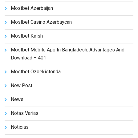
Mostbet Azerbaijan
Mostbet Casino Azerbaycan
Mostbet Kirish
Mostbet Mobile App In Bangladesh: Advantages And
Download – 401
Mostbet Ozbekistonda
New Post
News
Notas Varias
Noticias