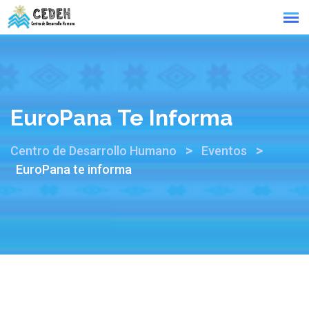
Skip
to
content
EuroPana Te Informa
>
>
Centro de Desarrollo Humano
Eventos
EuroPana te informa