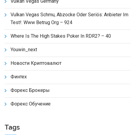
Vulkan Vegas Germany
Vulkan Vegas Schmu, Abzocke Oder Seriös: Anbieter Im
Test!: Www Betrug Org – 924
Where Is The High Stakes Poker In RDR2? – 40
Youwin_next
Новости Криптовалют
Финтех
Форекс Брокеры
Форекс Обучение
Tags