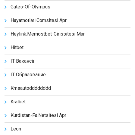
Gates-Of-Olympus
Hayatnotlari.comsitesi Apr
Heylink.memostbet-Girissitesi Mar
Hitbet
IT Вакансії
IT Образование
Kmsautodddddddd
Kralbet
Kurdistan-Fa.netsitesi Apr
Leon