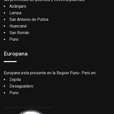
Azángaro
Lampa
San Antonio de Putina
Huancané
San Román
Puno
Europana
Europana esta presente en la Region Puno- Perú en:
Zepita
Desaguadero
Puno