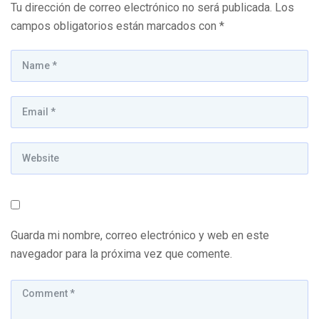
Tu dirección de correo electrónico no será publicada.
Los
campos obligatorios están marcados con
*
Guarda mi nombre, correo electrónico y web en este
navegador para la próxima vez que comente.