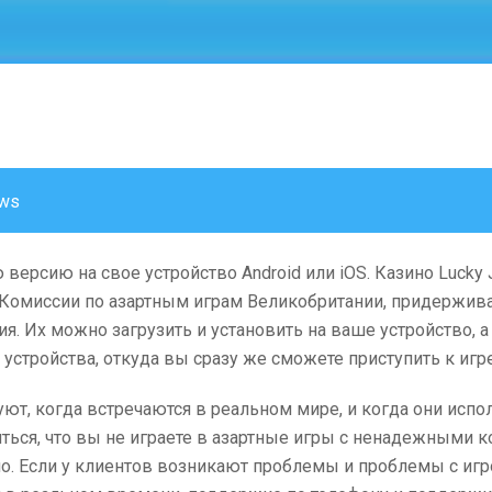
ws
версию на свое устройство Android или iOS. Казино Lucky 
 от Комиссии по азартным играм Великобритании, придержив
. Их можно загрузить и установить на ваше устройство, а
стройства, откуда вы сразу же сможете приступить к игре
уют, когда встречаются в реальном мире, и когда они испо
ься, что вы не играете в азартные игры с ненадежными 
но. Если у клиентов возникают проблемы и проблемы с и