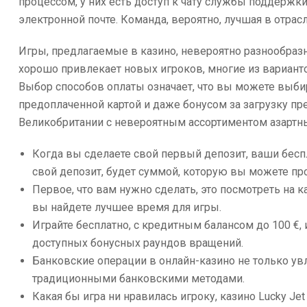
процессом, у них есть доступ к чату службы поддерж
электронной почте. Команда, вероятно, лучшая в отрасл
Игры, предлагаемые в казино, невероятно разнообразн
хорошо привлекает новых игроков, многие из варианто
Выбор способов оплаты означает, что вы можете выб
предоплаченной картой и даже бонусом за загрузку пр
Великобритании с невероятным ассортиментом азартны
Когда вы сделаете свой первый депозит, ваши бесп
свой депозит, будет суммой, которую вы можете пр
Первое, что вам нужно сделать, это посмотреть на к
вы найдете лучшее время для игры.
Играйте бесплатно, с кредитным балансом до 100 €
доступных бонусных раундов вращений.
Банковские операции в онлайн-казино не только ув
традиционными банковскими методами.
Какая бы игра ни нравилась игроку, казино Lucky Je