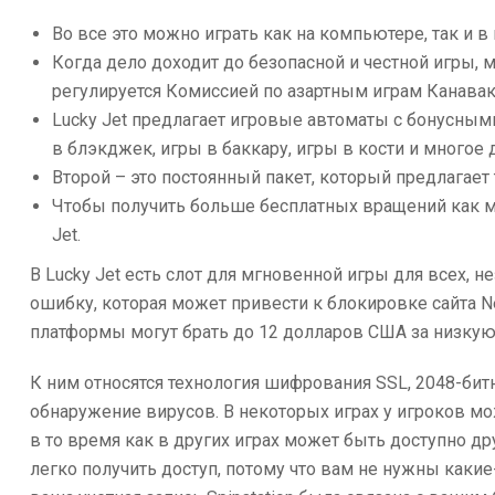
Во все это можно играть как на компьютере, так и в
Когда дело доходит до безопасной и честной игры, мы
регулируется Комиссией по азартным играм Канавак
Lucky Jet предлагает игровые автоматы с бонусными
в блэкджек, игры в баккару, игры в кости и многое 
Второй – это постоянный пакет, который предлагает
Чтобы получить больше бесплатных вращений как мо
Jet.
В Lucky Jet есть слот для мгновенной игры для всех, н
ошибку, которая может привести к блокировке сайта Ne
платформы могут брать до 12 долларов США за низкую 
К ним относятся технология шифрования SSL, 2048-би
обнаружение вирусов. В некоторых играх у игроков мо
в то время как в других играх может быть доступно д
легко получить доступ, потому что вам не нужны каки