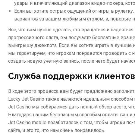
удары и впечатляющий диапазон видео-покера, кот
Если вы хотите острых ощущений от игры в рулетку
вариантов за вашим любимым столом, и, поверьте н
Все, что вам нужно сделать, это вращаться и надеять
прогрессивного слота, вы получаете бесплатные вращ
выигрышу джекпота. Если вы хотите играть в лучшие и
мы гарантируем, что игрокам понравится проводить с н
создать новую учетную запись, после чего будет начис
Служба поддержки клиентов 
В ходе этого процесса вам будет предложено заполнит
Lucky Jet Casino также являются идеальным способом н
Jet Casino мы собираемся дать полный обзор всего, чт
Благодаря нашим безопасным способам оплаты ваши де
Jet Casino mobile позаботилось о том, чтобы игроки 
сайте, и это то, что нам очень понравилось.