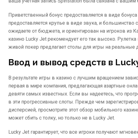
ваша учетная запись Spinstation была связана с вашим
Приветственный бонус предоставляется в виде бонуса
предоставляется крупье в виде звука, и большинство 
ожидаете от бюджета, и ориентирован на игроков из Ка
казино Lucky Jet рекомендует его так высоко. Рулетка 
живой покер предлагает столы для игры на реальные 
Ввод и вывод средств в Lucky
В результате игры в казино с лучшим вращением зависят 
первая в мире компания, предлагающая азартные онлай
девяти самых известных. Если вы надеетесь, что прогр
в эти прогрессивные слоты. Прежде чем зарегистриров
дисперсией, просмотрите этот обзор мобильного казин
может сбить с толку, но только не в Lucky Jet.
Lucky Jet гарантирует, что все игроки получают мгнов