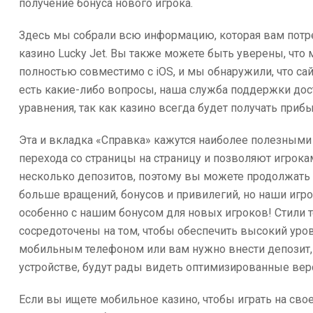
получение бонуса нового игрока.
Здесь мы собрали всю информацию, которая вам потреб
казино Lucky Jet. Вы также можете быть уверены, что м
полностью совместимо с iOS, и мы обнаружили, что сайт
есть какие-либо вопросы, наша служба поддержки дос
уравнения, так как казино всегда будет получать прибы
Эта и вкладка «Справка» кажутся наиболее полезными
перехода со страницы на страницу и позволяют игрокам
несколько депозитов, поэтому вы можете продолжать 
больше вращений, бонусов и привилегий, но наши игро
особенно с нашим бонусом для новых игроков! Стили 
сосредоточены на том, чтобы обеспечить высокий уров
мобильным телефоном или вам нужно внести депозит,
устройстве, будут рады видеть оптимизированные вер
Если вы ищете мобильное казино, чтобы играть на свое