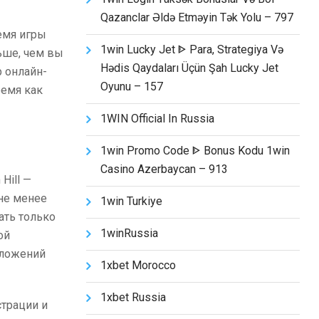
Qazanclar Əldə Etməyin Tək Yolu – 797
емя игры
1win Lucky Jet ᐈ Para, Strategiya Və
ьше, чем вы
Hədis Qaydaları Üçün Şah Lucky Jet
р онлайн-
Oyunu – 157
ремя как
1WIN Official In Russia
1win Promo Code ᐈ Bonus Kodu 1win
Casino Azerbaycan – 913
Hill —
 не менее
1win Turkiye
ать только
1winRussia
ой
дложений
1xbet Morocco
1xbet Russia
страции и