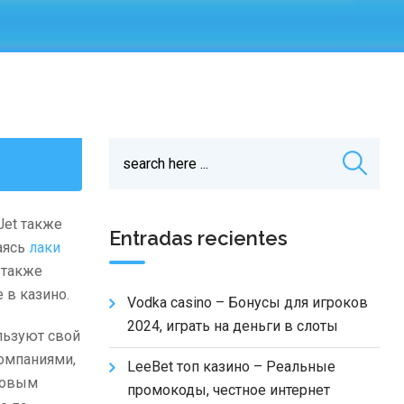
Jet также
Entradas recientes
аясь
лаки
 также
 в казино.
Vodka casino – Бонусы для игроков
2024, играть на деньги в слоты
льзуют свой
компаниями,
LeeBet топ казино – Реальные
гровым
промокоды, честное интернет