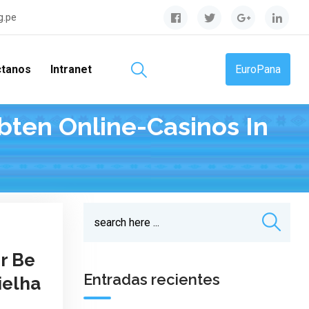
g.pe
ctanos
Intranet
EuroPana
ten Online-Casinos In
r Be
Entradas recientes
ielha