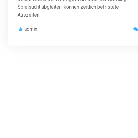
Spielsucht abgleiten, können zeitlich befristete
Auszeiten…
admin