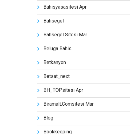
Bahisyasasitesi Apr
Bahsegel
Bahsegel Sitesi Mar
Beluga Bahis
Betkanyon
Betsat_next
BH_TOPsitesi Apr
Biramalt.comsitesi Mar
Blog
Bookkeeping