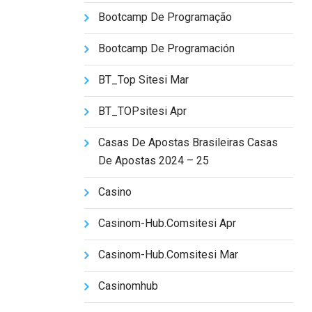
Bootcamp De Programação
Bootcamp De Programación
BT_Top Sitesi Mar
BT_TOPsitesi Apr
Casas De Apostas Brasileiras Casas
De Apostas 2024 – 25
Casino
Casinom-Hub.comsitesi Apr
Casinom-Hub.comsitesi Mar
Casinomhub