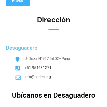
Dirección
Desaguadero
Jr.Deza N°767 Int.02–Puno
+51 951631271
info@cedeh.org
Ubícanos en Desaguadero