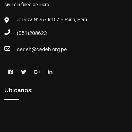
civil sin fines de lucro.
Jr.Deza N°767 Int.02 – Puno, Perú
(051)208623
cedeh@cedeh.org.pe
Ubícanos: