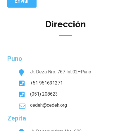
Dirección
Puno
Jr. Deza Nro. 767 Int.02–Puno
+51 951631271
(051) 208623
cedeh@cedeh.org
Zepita