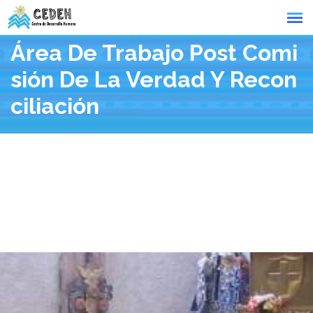
Área De Trabajo Post Comi
Sión De La Verdad Y Recon
Ciliación