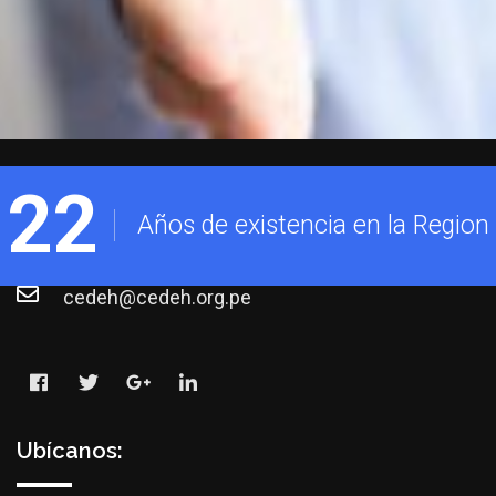
“Centro de Desarrollo Humano” (CEDEH), es una asociación
civil sin fines de lucro.
Jr.Deza N°767 Int.02 – Puno, Perú
22
Años de existencia en la Region
(051)208623
cedeh@cedeh.org.pe
Ubícanos: