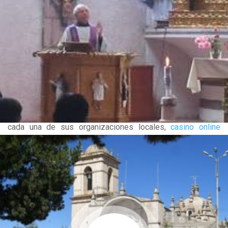
Esta área, es una de las principales impulsoras de trabajo
de este último año, mediante la cual se acompaña a
iniciativas de la Parroquia apoyando a los Coordinadores
Cristianos, Organización de Mujeres, en capacitar y difundir
las Conclusiones y Recomendaciones de la Comisión de la
Verdad y Reconciliación. Así mismo como principal
facilitador, se acompaña a la Coordinadora Regional de
Afectados por el Conflicto Armado interno 1980 – 2000 de
Puno en sus tareas de consolidación como organización en
cada una de sus organizaciones locales,
casino online
gratis
. El acompañamiento también significa el conjunto de
gestiones necesarias para continuar con el proceso de
reconocimiento a los afectados desde las instancias
estatales a fin de continuar con el establecimiento del Plan
Regional de Reparaciones y el registro Único de Víctimas.