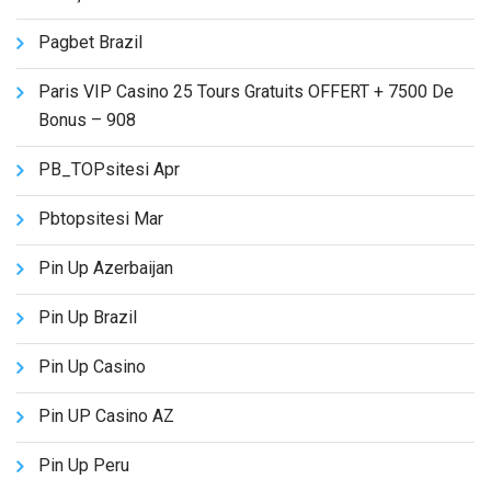
Pagbet Brazil
Paris VIP Casino 25 Tours Gratuits OFFERT + 7500 De
Bonus – 908
PB_TOPsitesi Apr
Pbtopsitesi Mar
Pin Up Azerbaijan
Pin Up Brazil
Pin Up Casino
Pin UP Casino AZ
Pin Up Peru