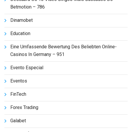
Betmotion – 786
Dinamobet
Education
Eine Umfassende Bewertung Des Beliebten Online-
Casinos In Germany – 951
Evento Especial
Eventos
FinTech
Forex Trading
Galabet