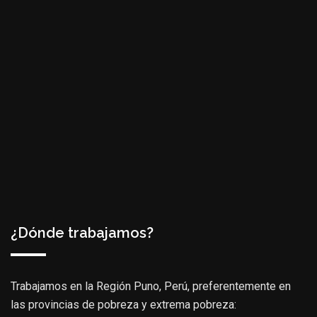
¿Dónde trabajamos?
Trabajamos en la Región Puno, Perú, preferentemente en
las provincias de pobreza y extrema pobreza: