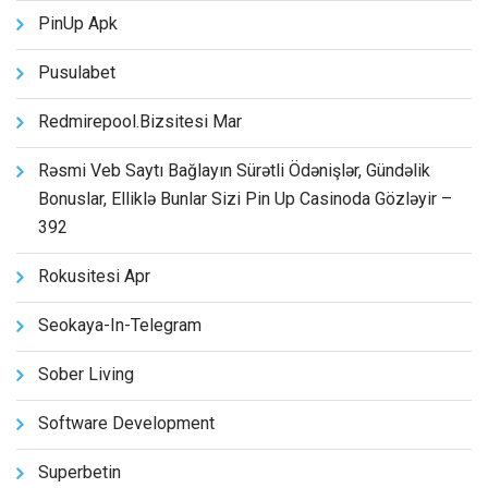
PinUp Apk
Pusulabet
Redmirepool.bizsitesi Mar
Rəsmi Veb Saytı Bağlayın️ Sürətli Ödənişlər, Gündəlik
Bonuslar, Elliklə Bunlar Sizi Pin Up Casinoda Gözləyir –
392
Rokusitesi Apr
Seokaya-In-Telegram
Sober Living
Software Development
Superbetin