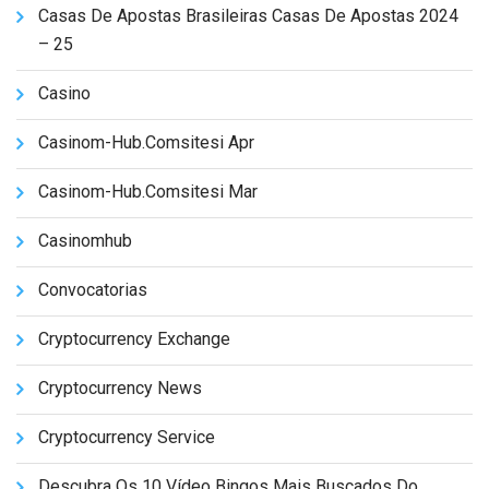
Casas De Apostas Brasileiras Casas De Apostas 2024
– 25
Casino
Casinom-Hub.comsitesi Apr
Casinom-Hub.comsitesi Mar
Casinomhub
Convocatorias
Cryptocurrency Exchange
Cryptocurrency News
Cryptocurrency Service
Descubra Os 10 Vídeo Bingos Mais Buscados Do