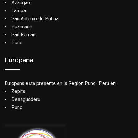
Azángaro
Lampa
San Antonio de Putina
Huancané
San Román
Puno
Europana
Europana esta presente en la Region Puno- Perú en:
Zepita
Desaguadero
Puno