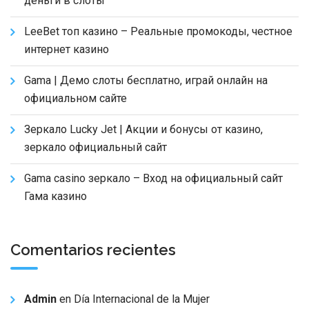
деньги в слоты
LeeBet топ казино – Реальные промокоды, честное
интернет казино
Gama | Демо слоты бесплатно, играй онлайн на
официальном сайте
Зеркало Lucky Jet | Акции и бонусы от казино,
зеркало официальный сайт
Gama casino зеркало – Вход на официальный сайт
Гама казино
Comentarios recientes
Admin
en
Día Internacional de la Mujer