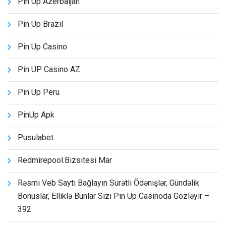
Pin Up Azerbaijan
Pin Up Brazil
Pin Up Casino
Pin UP Casino AZ
Pin Up Peru
PinUp Apk
Pusulabet
Redmirepool.bizsitesi Mar
Rəsmi Veb Saytı Bağlayın️ Sürətli Ödənişlər, Gündəlik
Bonuslar, Elliklə Bunlar Sizi Pin Up Casinoda Gözləyir –
392