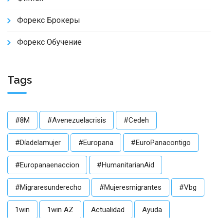
Форекс Брокеры
Форекс Обучение
Tags
#8M
#avenezuelacrisis
#Cedeh
#díadelamujer
#europana
#euroPanacontigo
#Europanaenaccion
#HumanitarianAid
#migraresunderecho
#mujeresmigrantes
#vbg
1win
1win AZ
Actualidad
Ayuda