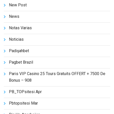
New Post
News
Notas Varias
Noticias
Padişahbet
Pagbet Brazil
Paris VIP Casino 25 Tours Gratuits OFFERT + 7500 De
Bonus – 908
PB_TOPsitesi Apr
Pbtopsitesi Mar