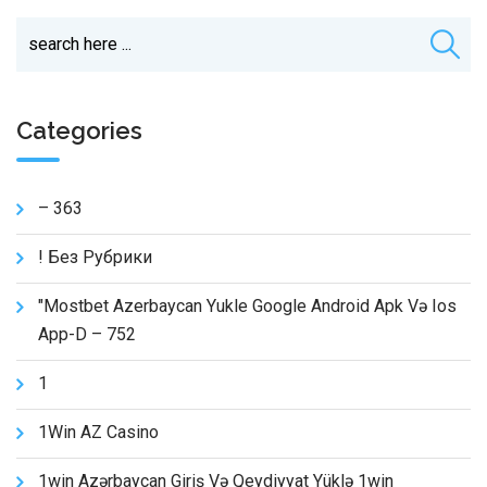
Categories
– 363
! Без Рубрики
"mostbet Azerbaycan Yukle Google Android Apk Və Ios
App-D – 752
1
1Win AZ Casino
1win Azərbaycan Giriş Və Qeydiyyat Yüklə 1win