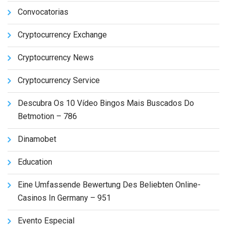
Convocatorias
Cryptocurrency Exchange
Cryptocurrency News
Cryptocurrency Service
Descubra Os 10 Vídeo Bingos Mais Buscados Do
Betmotion – 786
Dinamobet
Education
Eine Umfassende Bewertung Des Beliebten Online-
Casinos In Germany – 951
Evento Especial