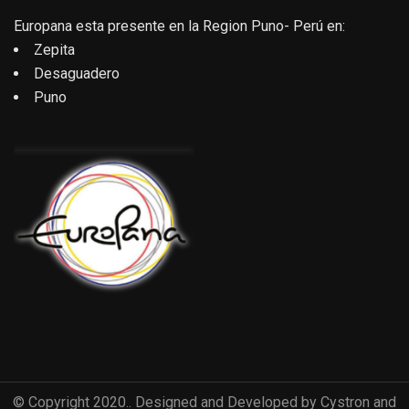
Europana esta presente en la Region Puno- Perú en:
Zepita
Desaguadero
Puno
© Copyright 2020.. Designed and Developed by Cystron and