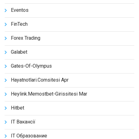
Eventos
FinTech
Forex Trading
Galabet
Gates-Of-Olympus
Hayatnotlari.comsitesi Apr
Heylink.memostbet-Girissitesi Mar
Hitbet
IT Вакансії
IT Образование