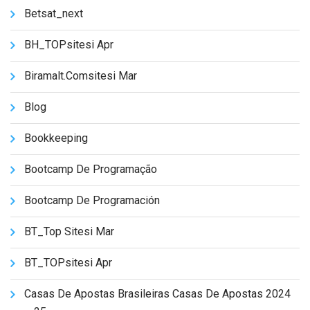
Betsat_next
BH_TOPsitesi Apr
Biramalt.comsitesi Mar
Blog
Bookkeeping
Bootcamp De Programação
Bootcamp De Programación
BT_Top Sitesi Mar
BT_TOPsitesi Apr
Casas De Apostas Brasileiras Casas De Apostas 2024