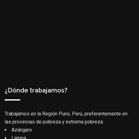
¿Dónde trabajamos?
Trabajamos en la Región Puno, Perú, preferentemente en
las provincias de pobreza y extrema pobreza:
Azángaro
Lampa