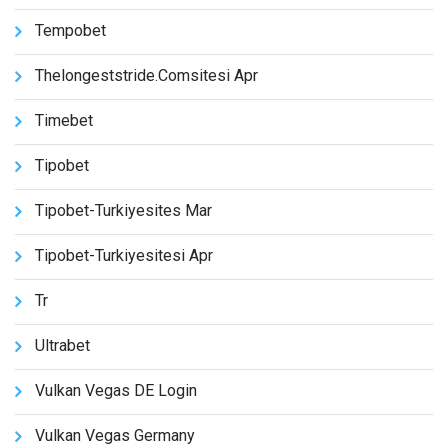
Tempobet
Thelongeststride.comsitesi Apr
Timebet
Tipobet
Tipobet-Turkiyesites Mar
Tipobet-Turkiyesitesi Apr
Tr
Ultrabet
Vulkan Vegas DE Login
Vulkan Vegas Germany