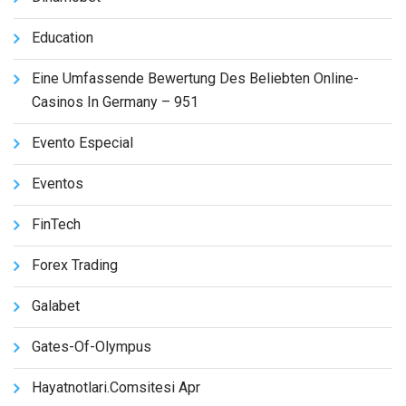
Education
Eine Umfassende Bewertung Des Beliebten Online-
Casinos In Germany – 951
Evento Especial
Eventos
FinTech
Forex Trading
Galabet
Gates-Of-Olympus
Hayatnotlari.comsitesi Apr