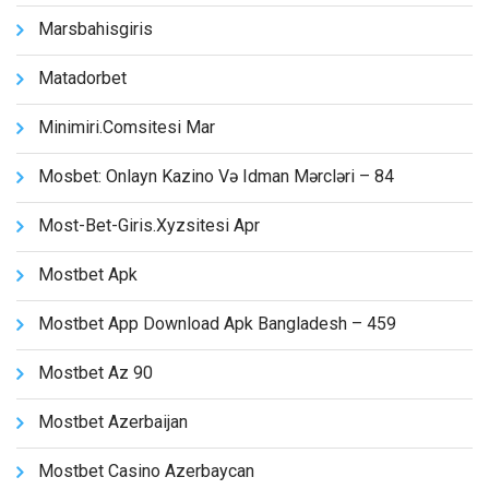
Marsbahisgiris
Matadorbet
Minimiri.comsitesi Mar
Mosbet: Onlayn Kazino Və Idman Mərcləri – 84
Most-Bet-Giris.xyzsitesi Apr
Mostbet Apk
Mostbet App Download Apk Bangladesh – 459
Mostbet Az 90
Mostbet Azerbaijan
Mostbet Casino Azerbaycan