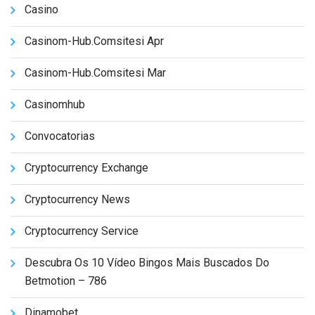
Casino
Casinom-Hub.comsitesi Apr
Casinom-Hub.comsitesi Mar
Casinomhub
Convocatorias
Cryptocurrency Exchange
Cryptocurrency News
Cryptocurrency Service
Descubra Os 10 Vídeo Bingos Mais Buscados Do
Betmotion – 786
Dinamobet