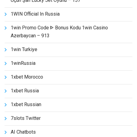
Üçün Şah Lucky Jet Oyunu – 157
1WIN Official In Russia
1win Promo Code ᐈ Bonus Kodu 1win Casino
Azerbaycan – 913
1win Turkiye
1winRussia
1xbet Morocco
1xbet Russia
1xbet Russian
7slots Twitter
AI Chatbots