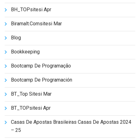
BH_TOPsitesi Apr
Biramalt.comsitesi Mar
Blog
Bookkeeping
Bootcamp De Programação
Bootcamp De Programación
BT_Top Sitesi Mar
BT_TOPsitesi Apr
Casas De Apostas Brasileiras Casas De Apostas 2024
– 25