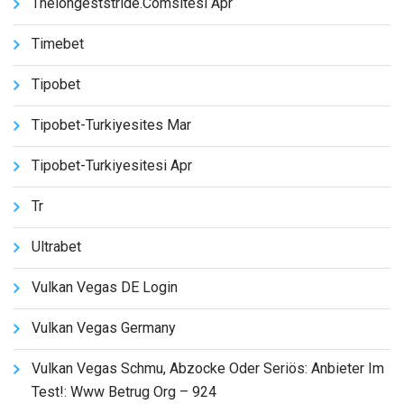
Thelongeststride.comsitesi Apr
Timebet
Tipobet
Tipobet-Turkiyesites Mar
Tipobet-Turkiyesitesi Apr
Tr
Ultrabet
Vulkan Vegas DE Login
Vulkan Vegas Germany
Vulkan Vegas Schmu, Abzocke Oder Seriös: Anbieter Im
Test!: Www Betrug Org – 924