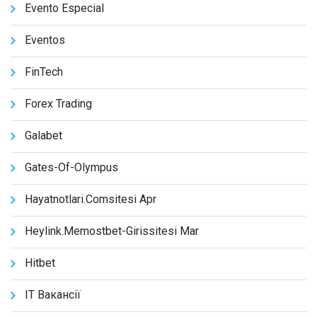
Evento Especial
Eventos
FinTech
Forex Trading
Galabet
Gates-Of-Olympus
Hayatnotlari.comsitesi Apr
Heylink.memostbet-Girissitesi Mar
Hitbet
IT Вакансії