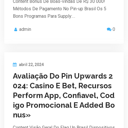
Content Bônus De Boas-vindas De R$ 30 000!
Métodos De Pagamento No Pin-up Brasil Os 5
Bons Programas Para Supply:…
admin
0
abril 22, 2024
Avaliação Do Pin Upwards 2
024: Casino E Bet, Recursos
Perform App, Confiavel, Cod
igo Promocional E Added Bo
nus»
Content Visão Geral Do Flag Up Brasil Dispositivos