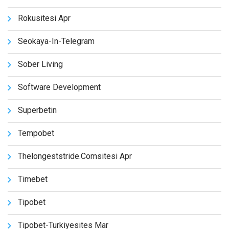
Rokusitesi Apr
Seokaya-In-Telegram
Sober Living
Software Development
Superbetin
Tempobet
Thelongeststride.comsitesi Apr
Timebet
Tipobet
Tipobet-Turkiyesites Mar