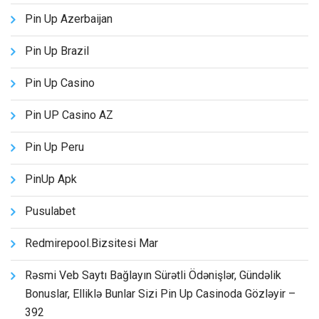
Pin Up Azerbaijan
Pin Up Brazil
Pin Up Casino
Pin UP Casino AZ
Pin Up Peru
PinUp Apk
Pusulabet
Redmirepool.bizsitesi Mar
Rəsmi Veb Saytı Bağlayın️ Sürətli Ödənişlər, Gündəlik
Bonuslar, Elliklə Bunlar Sizi Pin Up Casinoda Gözləyir –
392