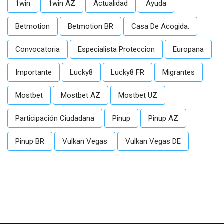
1win
1win AZ
Actualidad
Ayuda
Betmotion
Betmotion BR
Casa De Acogida.
Convocatoria
Especialista Proteccion
Europana
Importante
Lucky8
Lucky8 FR
Migrantes
Mostbet
Mostbet AZ
Mostbet UZ
Participación Ciudadana
Pinup
Pinup AZ
Pinup BR
Vulkan Vegas
Vulkan Vegas DE