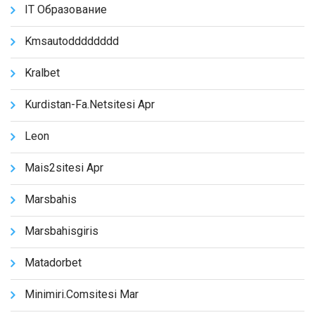
IT Образование
Kmsautodddddddd
Kralbet
Kurdistan-Fa.netsitesi Apr
Leon
Mais2sitesi Apr
Marsbahis
Marsbahisgiris
Matadorbet
Minimiri.comsitesi Mar