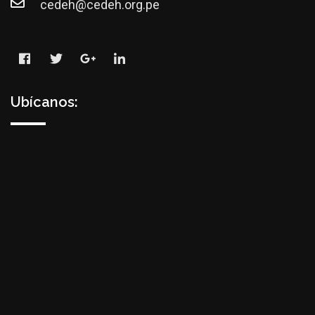
cedeh@cedeh.org.pe
Ubícanos: