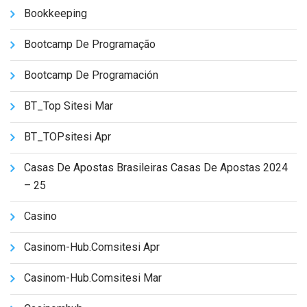
Bookkeeping
Bootcamp De Programação
Bootcamp De Programación
BT_Top Sitesi Mar
BT_TOPsitesi Apr
Casas De Apostas Brasileiras Casas De Apostas 2024
– 25
Casino
Casinom-Hub.comsitesi Apr
Casinom-Hub.comsitesi Mar