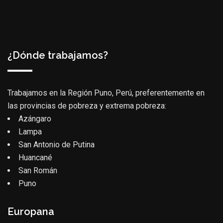
¿Dónde trabajamos?
Trabajamos en la Región Puno, Perú, preferentemente en
las provincias de pobreza y extrema pobreza:
Azángaro
Lampa
San Antonio de Putina
Huancané
San Román
Puno
Europana