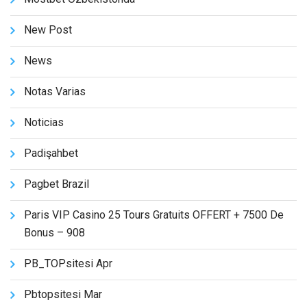
New Post
News
Notas Varias
Noticias
Padişahbet
Pagbet Brazil
Paris VIP Casino 25 Tours Gratuits OFFERT + 7500 De
Bonus – 908
PB_TOPsitesi Apr
Pbtopsitesi Mar