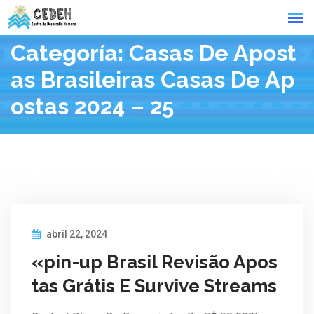
Skip
to
content
Categoría:
Casas De Apost
As Brasileiras Casas De Ap
Ostas 2024 – 25
abril 22, 2024
«pin-up Brasil Revisão Apos
tas Grátis E Survive Streams