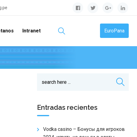
g.pe
ctanos
Intranet
EuroPana
Entradas recientes
Vodka casino – Бонусы для игроков