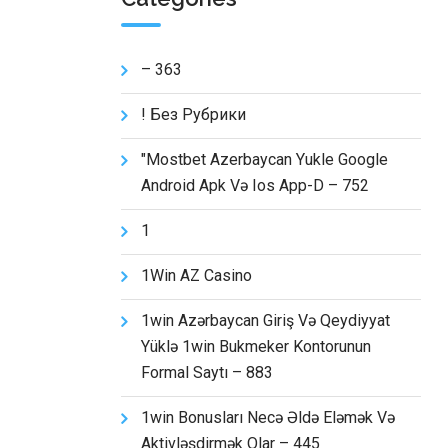
– 363
! Без Рубрики
"mostbet Azerbaycan Yukle Google
Android Apk Və Ios App-D – 752
1
1Win AZ Casino
1win Azərbaycan Giriş Və Qeydiyyat
Yüklə 1win Bukmeker Kontorunun
Formal Saytı – 883
1win Bonusları Necə Əldə Eləmək Və
Aktivləşdirmək Olar – 445