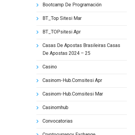
Bootcamp De Programación
BT_Top Sitesi Mar
BT_TOPsitesi Apr
Casas De Apostas Brasileiras Casas
De Apostas 2024 – 25
Casino
Casinom-Hub.comsitesi Apr
Casinom-Hub.comsitesi Mar
Casinomhub
Convocatorias
Cryptocurrency Exchange