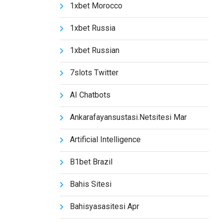
1xbet Morocco
1xbet Russia
1xbet Russian
7slots Twitter
AI Chatbots
Ankarafayansustasi.netsitesi Mar
Artificial Intelligence
B1bet Brazil
Bahis Sitesi
Bahisyasasitesi Apr