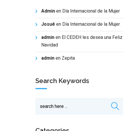
Admin
en
Día Internacional de la Mujer
Josué
en
Día Internacional de la Mujer
admin
en
El CEDEH les desea una Feliz
Navidad
admin
en
Zepita
Search Keywords
Categories