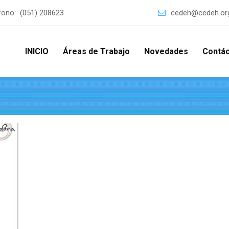
éfono:
(051) 208623
cedeh@cedeh.or
INICIO
Áreas de Trabajo
Novedades
Contá