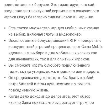
приветственных бонусов. Это гарантирует, что сайт
предоставляет наилучший сервис, а это означает, что
игроки могут безопасно снимать свои выигрыши.
Есть также множество игр для мобильных казино
на выбор, включая слоты и видеопокер.
Эксклюзивные бонусы, высокий RTP и невероятно
конкурентный игровой процесс делают Gama Mobile
идеальным выбором для мобильных казино как
для начинающих, так и для опытных игроков.
Вы сможете играть с любого подключенного
гаджета, где угодно, дома, в машине или в дороге.
Он предназначен для того, чтобы брать с собой
потребителей в этом путешествии и улучшать
повседневную жизнь.
Когда дело доходит до депозитов, этот обзор
казино Gama показал, что существует огромное