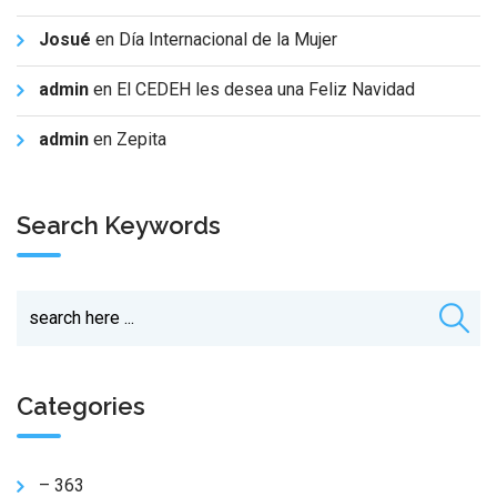
Josué
en
Día Internacional de la Mujer
admin
en
El CEDEH les desea una Feliz Navidad
admin
en
Zepita
Search Keywords
Categories
– 363