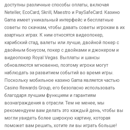
доступны различные способы оплаты, включая
Neteller, EcoCard, Skrill, Maestro и PaySafeCard. Казино
Gama имеет уникальный интерфейс и бесплатные
советы по скачкам, чтобы давать советы игрокам в их
азартных играх. К ним относятся видеопокер,
карибский стад, валеты или лучше, двойной покер с
двойным бонусом, покер с двойками и джокером и
видеопокер Royal Vegas. Выплаты и шансы
обновляются мгновенно, поэтому игроки могут
наблюдать за развитием событий во время игры.
Поскольку мобильное казино Gama является частью
Casino Rewards Group, его безопасно использовать
благодаря лучшим функциям и гарантиям
вознаграждения в отрасли. Тем не менее, мы
рекомендуем вам делать это каждый день, чтобы вы
могли увидеть более широкую картину, которая
поможет вам решить, хотите ли вы играть больше!