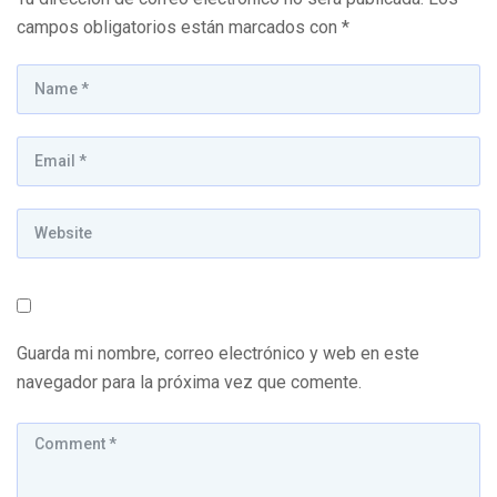
campos obligatorios están marcados con
*
Guarda mi nombre, correo electrónico y web en este
navegador para la próxima vez que comente.