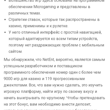
Большинство игр здесь основаны на программном
обеспечении Microgaming и представлены в
различных темах.
Стратегии ставок, которые так распространены в
казино, применимы и к рулетке.
У него отличный интерфейс с простой навигацией,
который адаптируется ко всем типам устройств,
поэтому нет раздражающих проблем с мобильным
сайтом.
Мы обнаружили, что NetEnt, вероятно, является самым
успешным разработчиком и поставщиком
программного обеспечения номер один с более чем
9000 игр для казино и 119 прогрессивными
джекпотами. Все, что вам нужно сделать, это изучить
игровую платформу, найти игру по своему вкусу и
начать выигрывать по-крупному. Чтобы претендовать
на этот бонус, вам необходимо внести депозит,