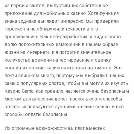
из первых сайтов, выпустивших собственное
приложение для мобильных казино. Хотя функция
знака зодиака выглядит интересно, мы проверили
гороскоп и не обнаружили точности в его
предсказаниях. Как веб-разработчик, я видел свою
долю положительных изменений в нашем образе
жизни из Интернета, и я потратил значительное
количество времени на тестирование и оценку
новейших онлайн-казино и игровых автоматов. Это
почти слишком много, поэтому мы выбрали 6 наших
самых популярных слотов, чтобы вы могли их изучить.
Казино Gama, как правило, является очень безопасным
местом для внесения денег, поскольку эти способы
оплаты используются лучшими онлайн-казино, и все
способы оплаты безопасны.
Их огромные возможности выплат вместе с