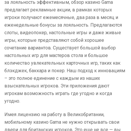
за лояльность эффективным, обзор казино Gama
предлагает рекламные акции, в рамках которых
игроки получают ежемесячные, два раза в месяц и
еженедельные бонусы за лояльность. Предлагаются
слоты, видеопокер, настольные игры и даже живые
игры, которые представляют собой хорошее
сочетание вариантов. Существует большой выбор
настольных игр для мастеров стола и большое
количество увлекательных карточных игр, таких как
блэкджек, баккара и покер. Наш подход к инновациям
– это полное единение с каждым из наших
взыскательных игроков. Эти приложения дают
игрокам возможность играть где угодно и когда
угодно.
Имея лицензию на работу в Великобритании,
мобильному казино Gama не нужно открывать свои
двери для британских игроков. Это еще не все — вы