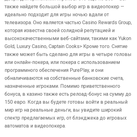
также найдете большой выбор игр в видеопокер —
идеально подходит для игры ночью вдали от
телевизора. Оно является частью Casino Rewards Group,
которая известна своей солидной репутацией и
высококачественными веб-сайтами, такими как Yukon
Gold, Luxury Casino, Captain Cooks> Кроме того. Снятие
также может быть сделано для игры в четыре головы
или онлайн-покера, или покера с использованием
программного обеспечения PurePlay, и они
обналичиваются на собственные банковские счета,
назначенные игроками. Помимо приветственного
бонуса, в казино также есть релоад-бонус на сумму до
150 евро. Когда вы будете готовы войти в реальный
мир игр на реальные деньги, вы увидите широкий
спектр предлагаемых игр, от блэкджека до игровых
автоматов и видеопокера.