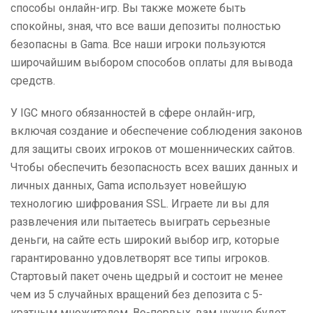
способы онлайн-игр. Вы также можете быть
спокойны, зная, что все ваши депозиты полностью
безопасны в Gama. Все наши игроки пользуются
широчайшим выбором способов оплаты для вывода
средств.
У IGC много обязанностей в сфере онлайн-игр,
включая создание и обеспечение соблюдения законов
для защиты своих игроков от мошеннических сайтов.
Чтобы обеспечить безопасность всех ваших данных и
личных данных, Gama использует новейшую
технологию шифрования SSL. Играете ли вы для
развлечения или пытаетесь выиграть серьезные
деньги, на сайте есть широкий выбор игр, которые
гарантированно удовлетворят все типы игроков.
Стартовый пакет очень щедрый и состоит не менее
чем из 5 случайных вращений без депозита с 5-
кратным множителем. Во-первых, вам нужно будет