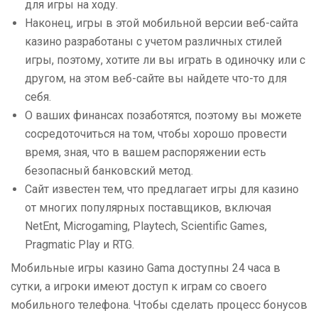
для игры на ходу.
Наконец, игры в этой мобильной версии веб-сайта
казино разработаны с учетом различных стилей
игры, поэтому, хотите ли вы играть в одиночку или с
другом, на этом веб-сайте вы найдете что-то для
себя.
О ваших финансах позаботятся, поэтому вы можете
сосредоточиться на том, чтобы хорошо провести
время, зная, что в вашем распоряжении есть
безопасный банковский метод.
Сайт известен тем, что предлагает игры для казино
от многих популярных поставщиков, включая
NetEnt, Microgaming, Playtech, Scientific Games,
Pragmatic Play и RTG.
Мобильные игры казино Gama доступны 24 часа в
сутки, а игроки имеют доступ к играм со своего
мобильного телефона. Чтобы сделать процесс бонусов