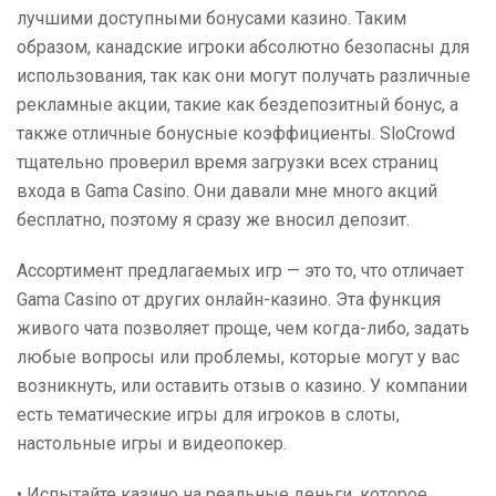
лучшими доступными бонусами казино. Таким
образом, канадские игроки абсолютно безопасны для
использования, так как они могут получать различные
рекламные акции, такие как бездепозитный бонус, а
также отличные бонусные коэффициенты. SloCrowd
тщательно проверил время загрузки всех страниц
входа в Gama Casino. Они давали мне много акций
бесплатно, поэтому я сразу же вносил депозит.
Ассортимент предлагаемых игр — это то, что отличает
Gama Casino от других онлайн-казино. Эта функция
живого чата позволяет проще, чем когда-либо, задать
любые вопросы или проблемы, которые могут у вас
возникнуть, или оставить отзыв о казино. У компании
есть тематические игры для игроков в слоты,
настольные игры и видеопокер.
• Испытайте казино на реальные деньги, которое