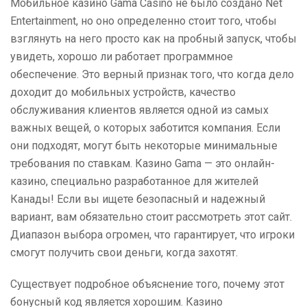
Мобильное казино Gama Casino не было создано Net
Entertainment, но оно определенно стоит того, чтобы
взглянуть на него просто как на пробный запуск, чтобы
увидеть, хорошо ли работает программное
обеспечение. Это верный признак того, что когда дело
доходит до мобильных устройств, качество
обслуживания клиентов является одной из самых
важных вещей, о которых заботится компания. Если
они подходят, могут быть некоторые минимальные
требования по ставкам. Казино Gama — это онлайн-
казино, специально разработанное для жителей
Канады! Если вы ищете безопасный и надежный
вариант, вам обязательно стоит рассмотреть этот сайт.
Диапазон выбора огромен, что гарантирует, что игроки
смогут получить свои деньги, когда захотят.
Существует подробное объяснение того, почему этот
бонусный код является хорошим. Казино