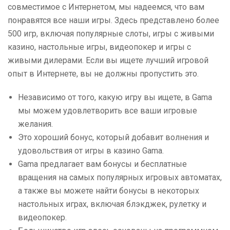
совместимое с Интернетом, мы надеемся, что вам
понравятся все наши игры. Здесь представлено более
500 игр, включая популярные слоты, игры с живыми
казино, настольные игры, видеопокер и игры с
живыми дилерами. Если вы ищете лучший игровой
опыт в Интернете, вы не должны пропустить это.
Независимо от того, какую игру вы ищете, в Gama
мы можем удовлетворить все ваши игровые
желания.
Это хороший бонус, который добавит волнения и
удовольствия от игры в казино Gama.
Gama предлагает вам бонусы и бесплатные
вращения на самых популярных игровых автоматах,
а также вы можете найти бонусы в некоторых
настольных играх, включая блэкджек, рулетку и
видеопокер.