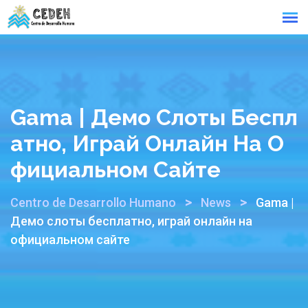
Skip
to
content
Gama | Демо Слоты Беспл
Атно, Играй Онлайн На О
Фициальном Сайте
>
>
Centro de Desarrollo Humano
News
Gama |
Демо слоты бесплатно, играй онлайн на
официальном сайте