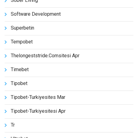
Sober Living
Software Development
Superbetin
Tempobet
Thelongeststride.comsitesi Apr
Timebet
Tipobet
Tipobet-Turkiyesites Mar
Tipobet-Turkiyesitesi Apr
Tr