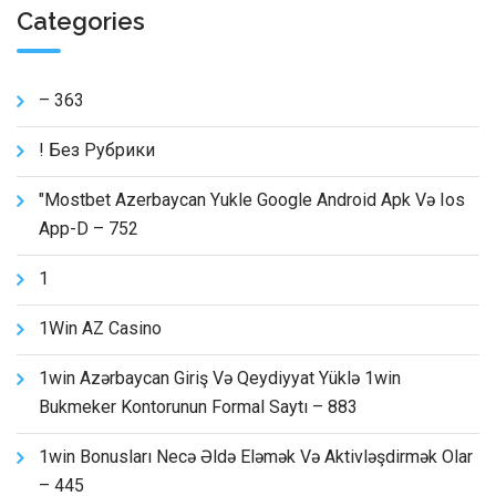
Categories
– 363
! Без Рубрики
"mostbet Azerbaycan Yukle Google Android Apk Və Ios
App-D – 752
1
1Win AZ Casino
1win Azərbaycan Giriş Və Qeydiyyat Yüklə 1win
Bukmeker Kontorunun Formal Saytı – 883
1win Bonusları Necə Əldə Eləmək Və Aktivləşdirmək Olar
– 445