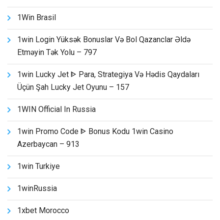
1Win Brasil
1win Login Yüksək Bonuslar Və Bol Qazanclar Əldə
Etməyin Tək Yolu – 797
1win Lucky Jet ᐈ Para, Strategiya Və Hədis Qaydaları
Üçün Şah Lucky Jet Oyunu – 157
1WIN Official In Russia
1win Promo Code ᐈ Bonus Kodu 1win Casino
Azerbaycan – 913
1win Turkiye
1winRussia
1xbet Morocco