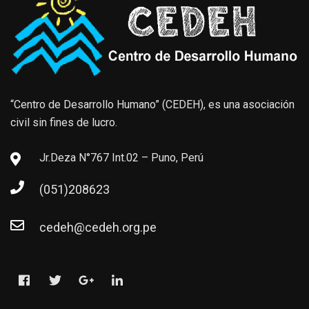
“Centro de Desarrollo Humano” (CEDEH), es una asociación
civil sin fines de lucro.
Jr.Deza N°767 Int.02 – Puno, Perú
(051)208623
cedeh@cedeh.org.pe