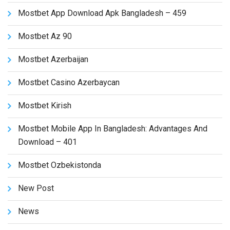
Mostbet App Download Apk Bangladesh – 459
Mostbet Az 90
Mostbet Azerbaijan
Mostbet Casino Azerbaycan
Mostbet Kirish
Mostbet Mobile App In Bangladesh: Advantages And
Download – 401
Mostbet Ozbekistonda
New Post
News