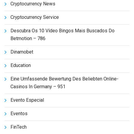
Cryptocurrency News
Cryptocurrency Service
Descubra Os 10 Vídeo Bingos Mais Buscados Do
Betmotion – 786
Dinamobet
Education
Eine Umfassende Bewertung Des Beliebten Online-
Casinos In Germany – 951
Evento Especial
Eventos
FinTech