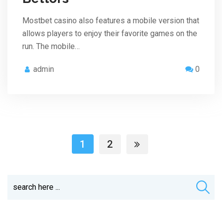
Mostbet casino also features a mobile version that
allows players to enjoy their favorite games on the
run. The mobile…
admin
0
1
2