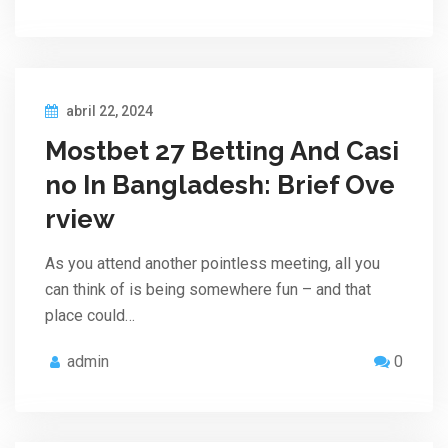
abril 22, 2024
Mostbet 27 Betting And Casi
no In Bangladesh: Brief Ove
rview
As you attend another pointless meeting, all you
can think of is being somewhere fun – and that
place could…
admin
0