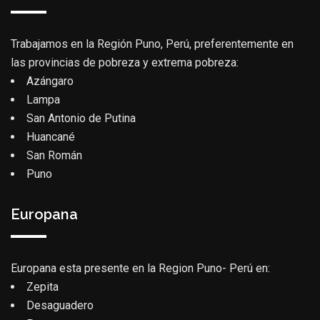
Trabajamos en la Región Puno, Perú, preferentemente en
las provincias de pobreza y extrema pobreza:
Azángaro
Lampa
San Antonio de Putina
Huancané
San Román
Puno
Europana
Europana esta presente en la Region Puno- Perú en:
Zepita
Desaguadero