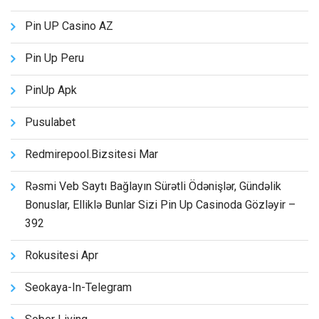
Pin UP Casino AZ
Pin Up Peru
PinUp Apk
Pusulabet
Redmirepool.bizsitesi Mar
Rəsmi Veb Saytı Bağlayın️ Sürətli Ödənişlər, Gündəlik
Bonuslar, Elliklə Bunlar Sizi Pin Up Casinoda Gözləyir –
392
Rokusitesi Apr
Seokaya-In-Telegram