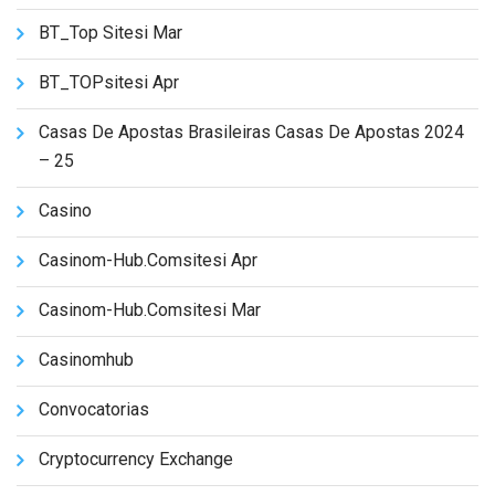
BT_Top Sitesi Mar
BT_TOPsitesi Apr
Casas De Apostas Brasileiras Casas De Apostas 2024
– 25
Casino
Casinom-Hub.comsitesi Apr
Casinom-Hub.comsitesi Mar
Casinomhub
Convocatorias
Cryptocurrency Exchange