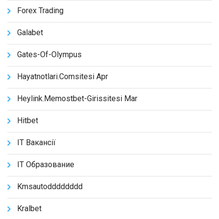
Forex Trading
Galabet
Gates-Of-Olympus
Hayatnotlari.comsitesi Apr
Heylink.memostbet-Girissitesi Mar
Hitbet
IT Вакансії
IT Образование
Kmsautodddddddd
Kralbet