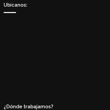
Ubícanos:
¿Dónde trabajamos?