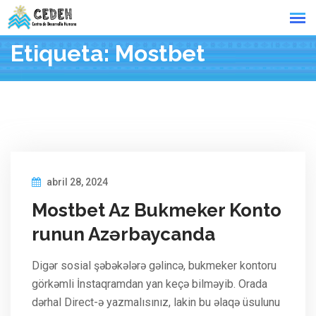
Skip
to
content
Etiqueta:
Mostbet
abril 28, 2024
Mostbet Az Bukmeker Konto
runun Azərbaycanda
Digər sosial şəbəkələrə gəlincə, bukmeker kontoru
görkəmli İnstaqramdan yan keçə bilməyib. Orada
dərhal Direct-ə yazmalısınız, lakin bu əlaqə üsulunu