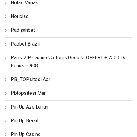
Notas Varias
Noticias
Padişahbet
Pagbet Brazil
Paris VIP Casino 25 Tours Gratuits OFFERT + 7500 De
Bonus – 908
PB_TOPsitesi Apr
Pbtopsitesi Mar
Pin Up Azerbaijan
Pin Up Brazil
Pin Up Casino