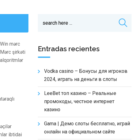
 1Win mərc
Entradas recientes
Mərc şirkəti
 alqoritmlər
Vodka casino – Бонусы для игроков
2024, играть на деньги в слоты
LeeBet топ казино – Реальные
təraqlı
промокоды, честное интернет
казино
Gama | Демо слоты бесплатно, играй
əçilər
онлайн на официальном сайте
lar ibtidai