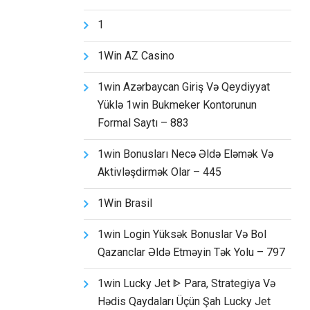
1
1Win AZ Casino
1win Azərbaycan Giriş Və Qeydiyyat
Yüklə 1win Bukmeker Kontorunun
Formal Saytı – 883
1win Bonusları Necə Əldə Eləmək Və
Aktivləşdirmək Olar – 445
1Win Brasil
1win Login Yüksək Bonuslar Və Bol
Qazanclar Əldə Etməyin Tək Yolu – 797
1win Lucky Jet ᐈ Para, Strategiya Və
Hədis Qaydaları Üçün Şah Lucky Jet