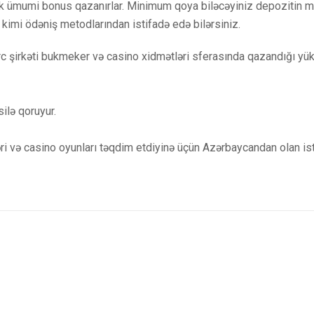
k ümumi bonus qazanırlar. Minimum qoya biləcəyiniz depozitin m
 kimi ödəniş metodlarından istifadə edə bilərsiniz.
ərc şirkəti bukmeker və casino xidmətləri sferasında qazandığı yü
ilə qoruyur.
ri və casino oyunları təqdim etdiyinə üçün Azərbaycandan olan ist