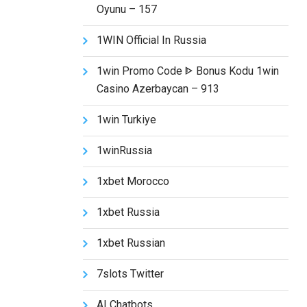
Oyunu – 157
1WIN Official In Russia
1win Promo Code ᐈ Bonus Kodu 1win
Casino Azerbaycan – 913
1win Turkiye
1winRussia
1xbet Morocco
1xbet Russia
1xbet Russian
7slots Twitter
AI Chatbots