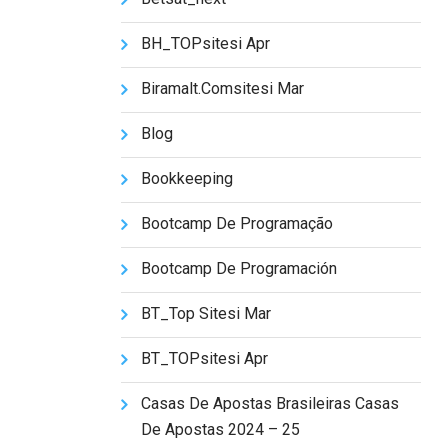
BH_TOPsitesi Apr
Biramalt.comsitesi Mar
Blog
Bookkeeping
Bootcamp De Programação
Bootcamp De Programación
BT_Top Sitesi Mar
BT_TOPsitesi Apr
Casas De Apostas Brasileiras Casas
De Apostas 2024 – 25