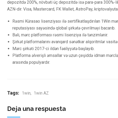
depozitdə 200%, növbəti üç depozitdə isə para-para 300%-li
AZN-dir. Visa, Mastercard, FK Wallet, AstroPay, kriptovalyuta
Rəsmi Kürasao lisenziyası ilə sertifikatlaşdırılan 1Win m
reputasiyası sayəsində qlobal şirkətə çevrilməyi bacarıb.
Bəli, mərc platforması rəsmi lisenziya ilə tənzimlənir.
Şirkət platformalarını avanqard sənətkar alqoritmlər vasitəs
Mərc şirkəti 2017-ci ildən fəaliyyətə başlayıb.
Platforma əlverişli əmsallar və uzun çeşiddə idman mərclə
arasında populyardır.
Tags:
1win
,
1win AZ
Deja una respuesta