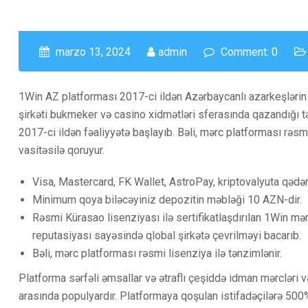
marzo 13, 2024
admin
Comment: 0
1Win AZ platforması 2017-ci ildən Azərbaycanlı azarkeşlərin 
şirkəti bukmeker və casino xidmətləri sferasında qazandığı tə
2017-ci ildən fəaliyyətə başlayıb. Bəli, mərc platforması rəsmi
vasitəsilə qoruyur.
Visa, Mastercard, FK Wallet, AstroPay, kriptovalyuta qədər
Minimum qoya biləcəyiniz depozitin məbləği 10 AZN-dir.
Rəsmi Kürasao lisenziyası ilə sertifikatlaşdırılan 1Win mə
reputasiyası sayəsində qlobal şirkətə çevrilməyi bacarıb.
Bəli, mərc platforması rəsmi lisenziya ilə tənzimlənir.
Platforma sərfəli əmsallar və ətraflı çeşiddə idman mərcləri 
arasında populyardır. Platformaya qoşulan istifadəçilərə 500