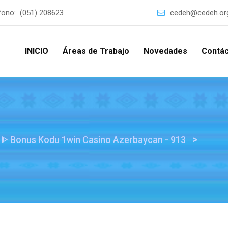
éfono:
(051) 208623
cedeh@cedeh.or
INICIO
Áreas de Trabajo
Novedades
Contá
>
ᐈ Bonus Kodu 1win Casino Azerbaycan - 913