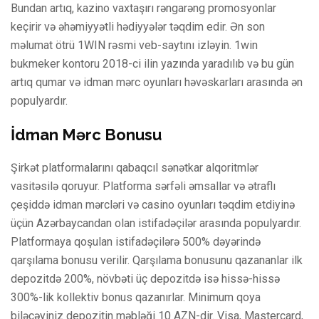
Bundan artıq, kazino vaxtaşırı rəngarəng promosyonlar
keçirir və əhəmiyyətli hədiyyələr təqdim edir. Ən son
məlumat ötrü 1WIN rəsmi veb-saytını izləyin. 1win
bukmeker kontoru 2018-ci ilin yazında yaradılıb və bu gün
artıq qumar və idman mərc oyunları həvəskarları arasında ən
populyardır.
İdman Mərc Bonusu
Şirkət platformalarını qabaqcıl sənətkar alqoritmlər
vasitəsilə qoruyur. Platforma sərfəli əmsallar və ətraflı
çeşiddə idman mərcləri və casino oyunları təqdim etdiyinə
üçün Azərbaycandan olan istifadəçilər arasında populyardır.
Platformaya qoşulan istifadəçilərə 500% dəyərində
qarşılama bonusu verilir. Qarşılama bonusunu qazananlar ilk
depozitdə 200%, növbəti üç depozitdə isə hissə-hissə
300%-lik kollektiv bonus qazanırlar. Minimum qoya
biləcəyiniz depozitin məbləği 10 AZN-dir. Visa, Mastercard,