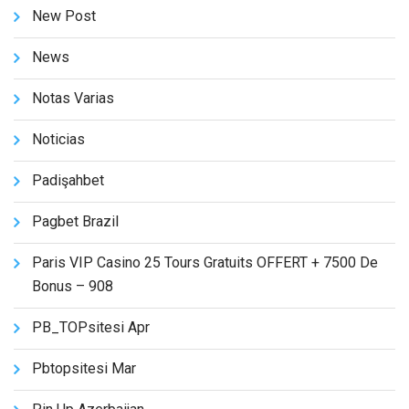
New Post
News
Notas Varias
Noticias
Padişahbet
Pagbet Brazil
Paris VIP Casino 25 Tours Gratuits OFFERT + 7500 De
Bonus – 908
PB_TOPsitesi Apr
Pbtopsitesi Mar