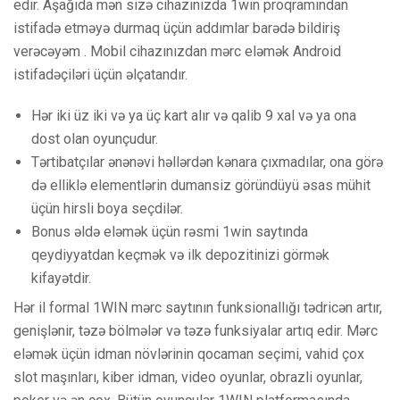
edir. Aşağıda mən sizə cihazınızda 1win proqramından
istifadə etməyə durmaq üçün addımlar barədə bildiriş
verəcəyəm . Mobil cihazınızdan mərc eləmək Android
istifadəçiləri üçün əlçatandır.
Hər iki üz iki və ya üç kart alır və qalib 9 xal və ya ona
dost olan oyunçudur.
Tərtibatçılar ənənəvi həllərdən kənara çıxmadılar, ona görə
də elliklə elementlərin dumansiz göründüyü əsas mühit
üçün hirsli boya seçdilər.
Bonus əldə eləmək üçün rəsmi 1win saytında
qeydiyyatdan keçmək və ilk depozitinizi görmək
kifayətdir.
Hər il formal 1WIN mərc saytının funksionallığı tədricən artır,
genişlənir, təzə bölmələr və təzə funksiyalar artıq edir. Mərc
eləmək üçün idman növlərinin qocaman seçimi, vahid çox
slot maşınları, kiber idman, video oyunlar, obrazli oyunlar,