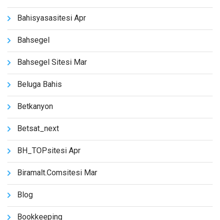
Bahisyasasitesi Apr
Bahsegel
Bahsegel Sitesi Mar
Beluga Bahis
Betkanyon
Betsat_next
BH_TOPsitesi Apr
Biramalt.comsitesi Mar
Blog
Bookkeeping