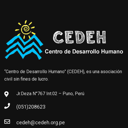
“Centro de Desarrollo Humano” (CEDEH), es una asociación
civil sin fines de lucro.
Jr.Deza N°767 Int.02 – Puno, Perú
(051)208623
cedeh@cedeh.org.pe