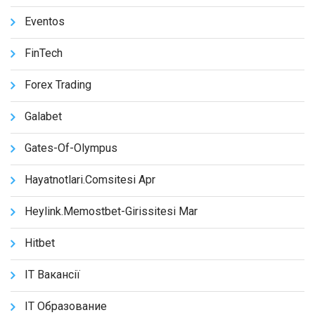
Eventos
FinTech
Forex Trading
Galabet
Gates-Of-Olympus
Hayatnotlari.comsitesi Apr
Heylink.memostbet-Girissitesi Mar
Hitbet
IT Вакансії
IT Образование