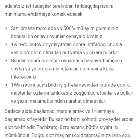
ədalətsiz istifadəçilər tərəfindən fırıldaqçılıq riskini
minimuma endirməyə kömək edəcək.
Siz idmana mərc edə və 500% mülayim gəlmisiniz
bonusu ilə onlayn oyunlar oynaya bilərsiniz.
1win-də bütöv qeydiyyatdan sonra istifadəçilər əsla
vahid problem olmadan pul yatıra və çıxara bilərlər.
Bundan sonra siz mərc oynamağa başlaya, həmçinin
saytın və ya proqramın istənilən bölməsinə keçə
biləcəksiniz.
1Win rəsmi saytı bildiriş şifrələməsindən istifadə edir ki,
müştərilər özlərini təhlükəsiz coşğunluq etsinlər və pulları
və şəxsi məlumatlarından narahat olmasınlar.
Sadəcə slota başlamaq, mərc eləmək və fırlanmaya
başlamaq kifayətdir. Bu kazino bəzi şöhrətli provayderlərdən
slot təklif edir. Təchizatçı üzrə axtarış bütöv siyahı ilə
mümkündür. Doğru slot maşınını cəld tapmağınıza ianə edə