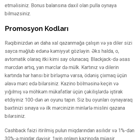
etməlisiniz. Bonus balansına daxil olan pulla oynaya
bilməzsiniz.
Promosyon Kodları
Rəqibinizdən ən daha xal qazanmağa çalışın və ya diler sizi
sayca məğlub edənə kəmiyyət gözləyin. Əks halda, o,
avtomatik olaraq itki kimi say olunacaq. Blackjack-də əsas
mərcdən artıq, yan mərclər də mülk. Kartınız və dilerin
kartında hər hansı bir birləşmə varsa, ödəniş çixmaq üçün
əlavə mərc edə bilərsiniz. Kazino bölməsinə keçin və
yığılmış və möhkəm mükafatlar üçün çəkilişlərdə iştirak
etdiyiniz 100-dən ən oyunu tapın. Siz bu oyunları oynayaraq
bəxtinizi sınaya və ilk mərcinizin minlərlə mislini qazana
bilərsiniz.
Cashback faizi itirilmiş pulun miqdarından asılıdır və 1%-dən
30%-ə miqdar dəyişir. 1win onlayn kazinoda müasir