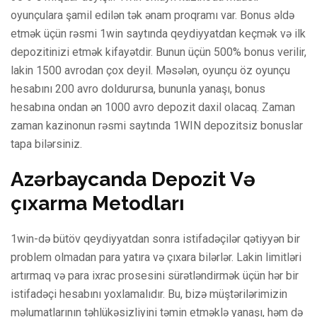
oyunçulara şamil edilən tək ənam proqramı var. Bonus əldə
etmək üçün rəsmi 1win saytında qeydiyyatdan keçmək və ilk
depozitinizi etmək kifayətdir. Bunun üçün 500% bonus verilir,
lakin 1500 avrodan çox deyil. Məsələn, oyunçu öz oyunçu
hesabını 200 avro doldurursa, bununla yanaşı, bonus
hesabına ondan ən 1000 avro depozit daxil olacaq. Zaman
zaman kazinonun rəsmi saytında 1WIN depozitsiz bonuslar
tapa bilərsiniz.
Azərbaycanda Depozit Və
çıxarma Metodları
1win-də bütöv qeydiyyatdan sonra istifadəçilər qətiyyən bir
problem olmadan para yatıra və çıxara bilərlər. Lakin limitləri
artırmaq və para ixrac prosesini sürətləndirmək üçün hər bir
istifadəçi hesabını yoxlamalıdır. Bu, bizə müştərilərimizin
məlumatlarının təhlükəsizliyini təmin etməklə yanaşı, həm də