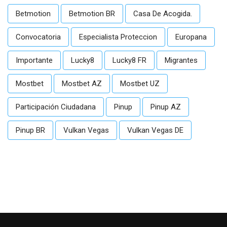
Betmotion
Betmotion BR
Casa De Acogida.
Convocatoria
Especialista Proteccion
Europana
Importante
Lucky8
Lucky8 FR
Migrantes
Mostbet
Mostbet AZ
Mostbet UZ
Participación Ciudadana
Pinup
Pinup AZ
Pinup BR
Vulkan Vegas
Vulkan Vegas DE