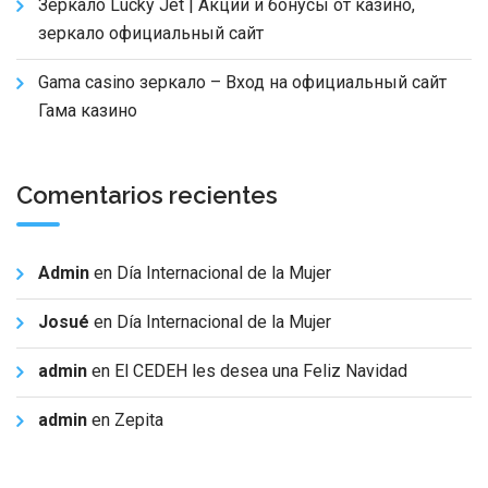
Зеркало Lucky Jet | Акции и бонусы от казино,
зеркало официальный сайт
Gama casino зеркало – Вход на официальный сайт
Гама казино
Comentarios recientes
Admin
en
Día Internacional de la Mujer
Josué
en
Día Internacional de la Mujer
admin
en
El CEDEH les desea una Feliz Navidad
admin
en
Zepita