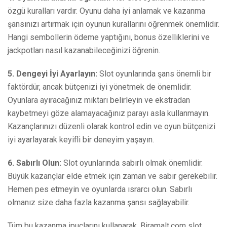
özgü kuralları vardır. Oyunu daha iyi anlamak ve kazanma
şansınızı artırmak için oyunun kurallarını öğrenmek önemlidir.
Hangi sembollerin ödeme yaptığını, bonus özelliklerini ve
jackpotları nasıl kazanabileceğinizi öğrenin.
5. Dengeyi İyi Ayarlayın:
Slot oyunlarında şans önemli bir
faktördür, ancak bütçenizi iyi yönetmek de önemlidir.
Oyunlara ayıracağınız miktarı belirleyin ve ekstradan
kaybetmeyi göze alamayacağınız parayı asla kullanmayın.
Kazançlarınızı düzenli olarak kontrol edin ve oyun bütçenizi
iyi ayarlayarak keyifli bir deneyim yaşayın.
6. Sabırlı Olun:
Slot oyunlarında sabırlı olmak önemlidir.
Büyük kazançlar elde etmek için zaman ve sabır gerekebilir.
Hemen pes etmeyin ve oyunlarda ısrarcı olun. Sabırlı
olmanız size daha fazla kazanma şansı sağlayabilir.
Tüm bu kazanma ipuçlarını kullanarak, Biramalt.com slot