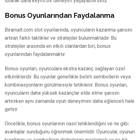
tutarak daha keyifli bir deneyim yaşayabilirsiniz.
Bonus Oyunlarından Faydalanma
Biramalt.com slot oyunlarında, oyuncuların kazanma şansını
artıran farklı taktikler ve stratejiler bulunmaktadır. Bu
stratejiler arasında en etkili olanlardan biri, bonus
oyunlarından faydalanmaktır.
Bonus oyunları, oyunculara ekstra kazanç sağlayan özel
etkinliklerdir. Bu oyunlar genellikle belirli sembollerin veya
kombinasyonların görülmesiyle tetiklenir. Bonus oyunları,
oyuncuların daha yüksek kazançlar elde etme şansını
artırırken aynı zamanda oyun deneyimini daha eğlenceli hale
getirir.
Öncelikle, bonus oyunlarının nasıl tetiklendiğini ve ne gibi
avantajlar sunduğunu öğrenmek önemlidir. Oyuncular, oyunun
kurallarını ve sembollerin değerlerini incelemeli ve ne tür