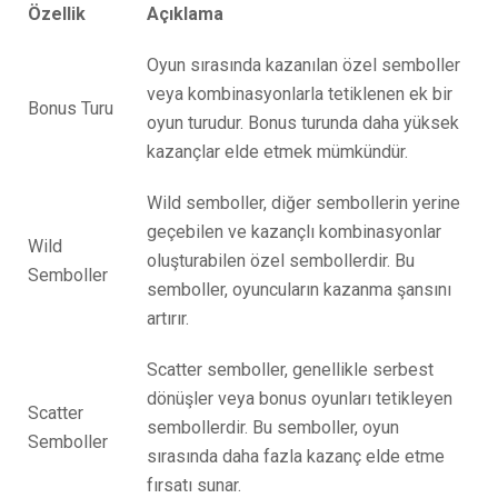
Özellik
Açıklama
Oyun sırasında kazanılan özel semboller
veya kombinasyonlarla tetiklenen ek bir
Bonus Turu
oyun turudur. Bonus turunda daha yüksek
kazançlar elde etmek mümkündür.
Wild semboller, diğer sembollerin yerine
geçebilen ve kazançlı kombinasyonlar
Wild
oluşturabilen özel sembollerdir. Bu
Semboller
semboller, oyuncuların kazanma şansını
artırır.
Scatter semboller, genellikle serbest
dönüşler veya bonus oyunları tetikleyen
Scatter
sembollerdir. Bu semboller, oyun
Semboller
sırasında daha fazla kazanç elde etme
fırsatı sunar.