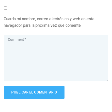
Guarda mi nombre, correo electrónico y web en este
navegador para la próxima vez que comente.