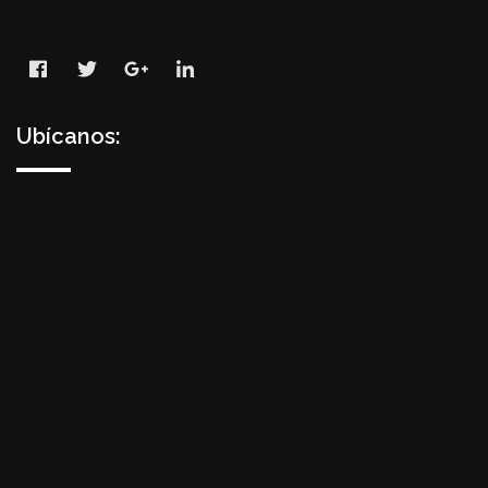
Ubícanos: