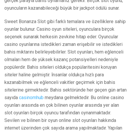
gerçek parayla bahis oynamanız gerekir. Birçok slot oyunu,
oyuncuların kazanabileceği büyük bir jackpot ödülü sunar.
Sweet Bonanza Slot gibi farklı temalara ve özelliklere sahip
oyunlar bulunur. Casino oyun siteleri, oyunculara birçok
seçenek sunarak herkesin zevkine hitap eder. Oyuncular
casino oyunlarına istedikleri zaman erişebilir ve istedikleri
bahis miktarını belirleyebilirler. Slot oyunları, hem eğlenceli
olmaları hem de yüksek kazanç potansiyelleri nedeniyle
popülerdir. Bahis siteleri oldukça popülaritesini koruyan
siteler haline gelmiştir. İnsanlar oldukça hızlı para
kazanabilmek ve eğlenceli vakitler geçirmek için bahis
sitelerine girmektedir. Bahis sektöründe her geçen gün artan
sayıda
casinomhub
meydana gelmektedir. Bu online casino
oyunları arasında en çok bilinen oyunlar arasında yer alan
slot oyunları birçok oyuncu tarafından oynanmaktadır.
Sevilen ve bilinen bir oyun online slot oyunları hakkında
internet üzerinden çok sayıda arama yapılmaktadır. Yapılan