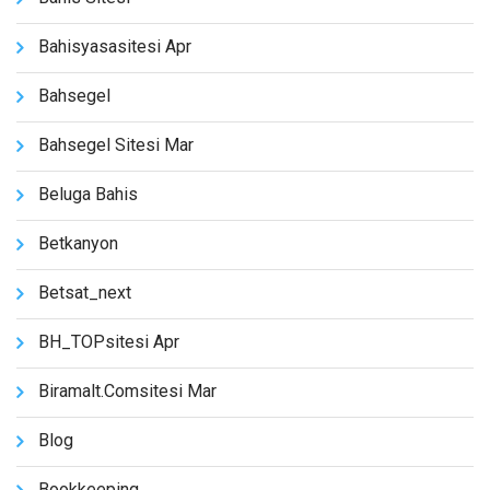
Bahisyasasitesi Apr
Bahsegel
Bahsegel Sitesi Mar
Beluga Bahis
Betkanyon
Betsat_next
BH_TOPsitesi Apr
Biramalt.comsitesi Mar
Blog
Bookkeeping