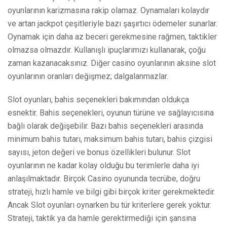
oyunlarının karizmasına rakip olamaz. Oynamaları kolaydır
ve artan jackpot çeşitleriyle bazı şaşırtıcı ödemeler sunarlar.
Oynamak için daha az beceri gerekmesine rağmen, taktikler
olmazsa olmazdır. Kullanışlı ipuçlarımızı kullanarak, çoğu
zaman kazanacaksınız. Diğer casino oyunlarının aksine slot
oyunlarının oranları değişmez; dalgalanmazlar.
Slot oyunları, bahis seçenekleri bakımından oldukça
esnektir. Bahis seçenekleri, oyunun türüne ve sağlayıcısına
bağlı olarak değişebilir. Bazı bahis seçenekleri arasında
minimum bahis tutarı, maksimum bahis tutarı, bahis çizgisi
sayısı, jeton değeri ve bonus özellikleri bulunur. Slot
oyunlarının ne kadar kolay olduğu bu terimlerle daha iyi
anlaşılmaktadır. Birçok Casino oyununda tecrübe, doğru
strateji, hızlı hamle ve bilgi gibi birçok kriter gerekmektedir.
Ancak Slot oyunları oynarken bu tür kriterlere gerek yoktur.
Strateji, taktik ya da hamle gerektirmediği için şansına