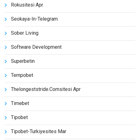
Rokusitesi Apr
Seokaya-In-Telegram
Sober Living
Software Development
Superbetin
Tempobet
Thelongeststride.comsitesi Apr
Timebet
Tipobet
Tipobet-Turkiyesites Mar