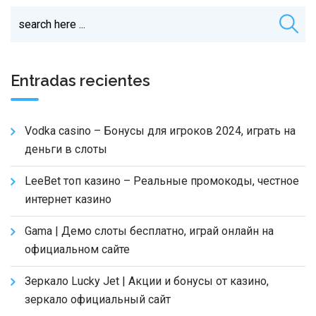
Entradas recientes
Vodka casino – Бонусы для игроков 2024, играть на
деньги в слоты
LeeBet топ казино – Реальные промокоды, честное
интернет казино
Gama | Демо слоты бесплатно, играй онлайн на
официальном сайте
Зеркало Lucky Jet | Акции и бонусы от казино,
зеркало официальный сайт