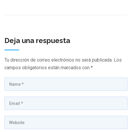
Deja una respuesta
Tu dirección de correo electrónico no será publicada.
Los
campos obligatorios están marcados con
*