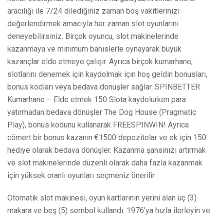
aracılığı ile 7/24 dilediğiniz zaman boş vakitlerinizi
değerlendirmek amacıyla her zaman slot oyunlarını
deneyebilirsiniz. Birçok oyuncu, slot makinelerinde
kazanmaya ve minimum bahislerle oynayarak büyük
kazançlar elde etmeye çalışır. Ayrıca birçok kumarhane,
slotlarını denemek için kaydolmak için hoş geldin bonusları,
bonus kodları veya bedava dönüşler sağlar. SPINBETTER
Kumarhane – Elde etmek 150 Slota kaydolurken para
yatırmadan bedava dönüşler The Dog House (Pragmatic
Play), bonus kodunu kullanarak FREESPINWIN! Ayrıca
cömert bir bonus kazanın €1500 depozitolar ve ek için 150
hediye olarak bedava dönüşler. Kazanma şansınızı artırmak
ve slot makinelerinde düzenli olarak daha fazla kazanmak
için yüksek oranlı oyunları seçmeniz önerilir.
Otomatik slot makinesi, oyun kartlarının yerini alan üç (3)
makara ve beş (5) sembol kullandı. 1976’ya hızla ilerleyin ve