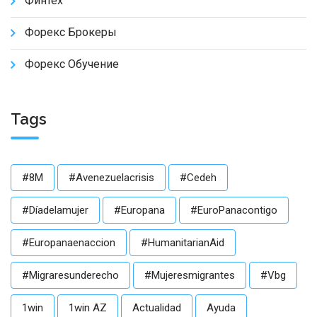
Финтех
Форекс Брокеры
Форекс Обучение
Tags
#8M
#avenezuelacrisis
#Cedeh
#díadelamujer
#europana
#euroPanacontigo
#Europanaenaccion
#HumanitarianAid
#migraresunderecho
#mujeresmigrantes
#vbg
1win
1win AZ
Actualidad
Ayuda