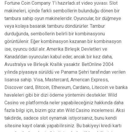
Fortune Coin Company 1’i hazırladı.st video yuvası. Slot
makineleri, içinde farklı sembollerin bulunduğu dönen bir
tambura sahip oyun makineleridir. Oyuncular, bir düğmeye
veya kolaya basarak tamburu döndürürler. Tambur
durduğunda, sembollerin belirli bir kombinasyonu
görüntülenir. Eğer kombinasyon kazanan bir kombinasyon
ise, oyuncu ödül alır. Amerika Birleşik Devletleri ve
Kanada’dan oyuncuları kabul eder, ancak bir kez daha,
Avustralya ve Birleşik Krallık yasaktır. BetOnline 2004
yılında piyasaya sürüldü ve Panama Şehri tarafından verilen
lisansa sahip. Visa, Mastercard, American Express,
Discover card, Bitcoin, Ethereum, Cardano, Litecoin ve banka
havaleleri gibi bir dizi ödeme yöntemini destekler. Wild
Casino ve platformda neler yapabileceğiniz hakkında daha
fazla bilgi için, bizim göz atın Wild Casino incelemesi. Aksi
takdirde, sadece slot oynamak istiyorsanız, bunu kendi
sitesine kayıt olarak yapabilirsiniz. Bu bakiyeyi kredi kartı