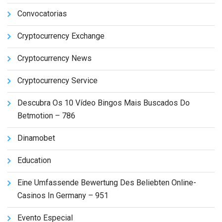
Convocatorias
Cryptocurrency Exchange
Cryptocurrency News
Cryptocurrency Service
Descubra Os 10 Vídeo Bingos Mais Buscados Do
Betmotion – 786
Dinamobet
Education
Eine Umfassende Bewertung Des Beliebten Online-
Casinos In Germany – 951
Evento Especial