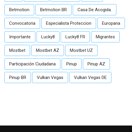
Betmotion
Betmotion BR
Casa De Acogida.
Convocatoria
Especialista Proteccion
Europana
Importante
Lucky8
Lucky8 FR
Migrantes
Mostbet
Mostbet AZ
Mostbet UZ
Participación Ciudadana
Pinup
Pinup AZ
Pinup BR
Vulkan Vegas
Vulkan Vegas DE