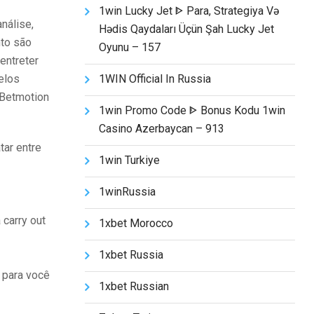
1win Lucky Jet ᐈ Para, Strategiya Və
nálise,
Hədis Qaydaları Üçün Şah Lucky Jet
nto são
Oyunu – 157
entreter
elos
1WIN Official In Russia
 Betmotion
1win Promo Code ᐈ Bonus Kodu 1win
Casino Azerbaycan – 913
ar entre
1win Turkiye
1winRussia
 carry out
1xbet Morocco
1xbet Russia
 para você
1xbet Russian