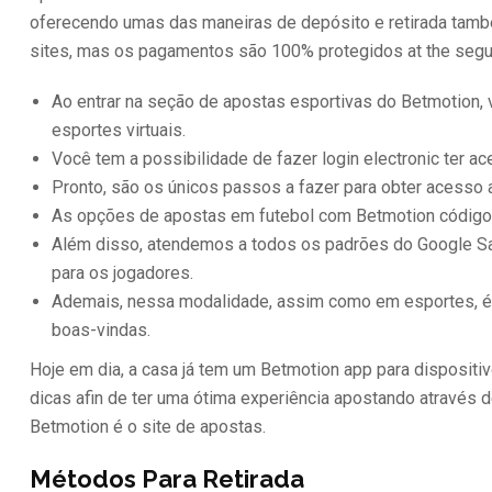
oferecendo umas das maneiras de depósito e retirada tamb
sites, mas os pagamentos são 100% protegidos at the segu
Ao entrar na seção de apostas esportivas do Betmotion, 
esportes virtuais.
Você tem a possibilidade de fazer login electronic ter a
Pronto, são os únicos passos a fazer para obter acesso 
As opções de apostas em futebol com Betmotion código
Além disso, atendemos a todos os padrões do Google Saf
para os jogadores.
Ademais, nessa modalidade, assim como em esportes, é 
boas-vindas.
Hoje em dia, a casa já tem um Betmotion app para dispositi
dicas afin de ter uma ótima experiência apostando através 
Betmotion é o site de apostas.
Métodos Para Retirada