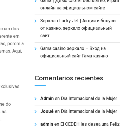
Gama | Демо слоты бесплатно, играй
онлайн на официальном сайте
Зеркало Lucky Jet | Акции и бонусы
от казино, зеркало официальный
nic um dos
сайт
ferente em
das, porém a
Gama casino зеркало – Вход на
emas. Aqui,
официальный сайт Гама казино
Comentarios recientes
exclusivas.
Admin
en
Día Internacional de la Mujer
one do
Josué
en
Día Internacional de la Mujer
s as
.
admin
en
El CEDEH les desea una Feliz