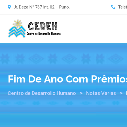
Skip
Jr. Deza N° 767 Int. 02 – Puno.
Tel
to
content
Fim De Ano Com Prêmios
>
>
Centro de Desarrollo Humano
Notas Varias