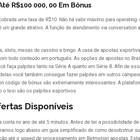
Até R$100 000, 00 Em Bônus
 cobrada uma taxa de R$10. Não há valor máximo para operating
um grande atrativo. A função de atendimento via conversation a
s, slots, mesas de cassino e bingo. A casa de apostas esportiv
, com todo conteúdo em português. As opções de apostas no Bras
 faça palpites tanto na Série A quanto em Série B. Afin de ess
lém delas você também consegue fazer palpites em outros campe
on código de bônus são extremamente interessantes. A platafo
o tesi são os palpites esportivos.
ertas Disponíveis
conta no ano de até 5 minutos. Antes de ter a possibilidade de u
paramos logo abaixo um guia simplificado de como desobstruir su
sação até o speed de processamento em Betmotion apostas. Es