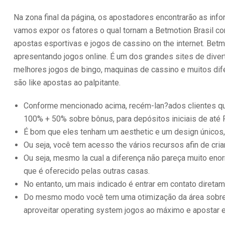
Na zona final da página, os apostadores encontrarão as in
vamos expor os fatores o qual tornam a Betmotion Brasil con
apostas esportivas e jogos de cassino on the internet. Betm
apresentando jogos online. É um dos grandes sites de dive
melhores jogos de bingo, maquinas de cassino e muitos dife
são like apostas ao palpitante.
Conforme mencionado acima, recém-lan?ados clientes q
100% + 50% sobre bônus, para depósitos iniciais de até
É bom que eles tenham um aesthetic e um design únicos,
Ou seja, você tem acesso the vários recursos afin de cri
Ou seja, mesmo la cual a diferença não pareça muito eno
que é oferecido pelas outras casas.
No entanto, um mais indicado é entrar em contato direta
Do mesmo modo você tem uma otimização da área sobre 
aproveitar operating system jogos ao máximo e apostar 