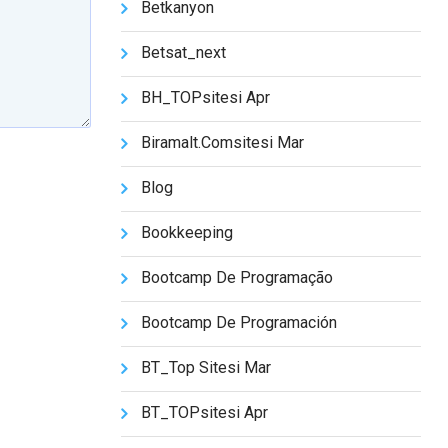
Betkanyon
Betsat_next
BH_TOPsitesi Apr
Biramalt.comsitesi Mar
Blog
Bookkeeping
Bootcamp De Programação
Bootcamp De Programación
BT_Top Sitesi Mar
BT_TOPsitesi Apr