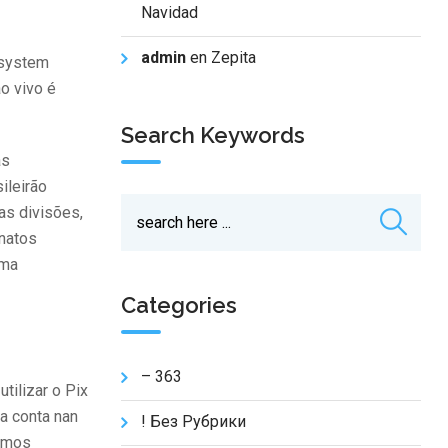
Navidad
admin
en
Zepita
-system
o vivo é
Search Keywords
as
ileirão
as divisões,
onatos
rma
Categories
– 363
tilizar o Pix
a conta nan
! Без Рубрики
tamos