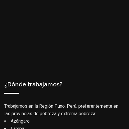
¿Dónde trabajamos?
Trabajamos en la Región Puno, Perú, preferentemente en
las provincias de pobreza y extrema pobreza:
Azángaro
Lampa