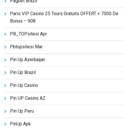
Pagbet Brazil
Paris VIP Casino 25 Tours Gratuits OFFERT + 7500 De
Bonus – 908
PB_TOPsitesi Apr
Pbtopsitesi Mar
Pin Up Azerbaijan
Pin Up Brazil
Pin Up Casino
Pin UP Casino AZ
Pin Up Peru
PinUp Apk