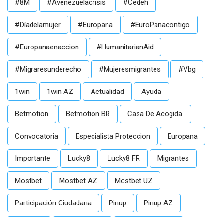
#8M
#avenezuelacrisis
#Cedeh
#díadelamujer
#europana
#euroPanacontigo
#Europanaenaccion
#HumanitarianAid
#migraresunderecho
#mujeresmigrantes
#vbg
1win
1win AZ
Actualidad
Ayuda
Betmotion
Betmotion BR
Casa De Acogida.
Convocatoria
Especialista Proteccion
Europana
Importante
Lucky8
Lucky8 FR
Migrantes
Mostbet
Mostbet AZ
Mostbet UZ
Participación Ciudadana
Pinup
Pinup AZ