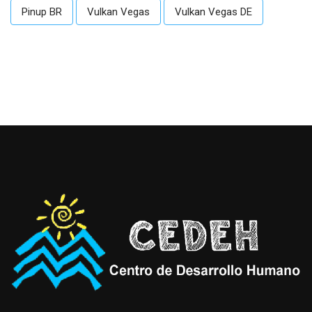
Pinup BR
Vulkan Vegas
Vulkan Vegas DE