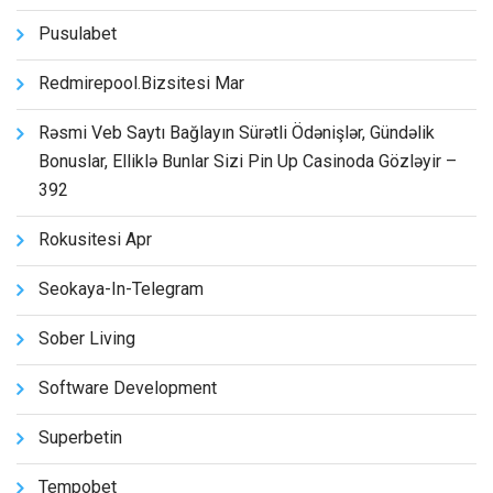
Pusulabet
Redmirepool.bizsitesi Mar
Rəsmi Veb Saytı Bağlayın️ Sürətli Ödənişlər, Gündəlik
Bonuslar, Elliklə Bunlar Sizi Pin Up Casinoda Gözləyir –
392
Rokusitesi Apr
Seokaya-In-Telegram
Sober Living
Software Development
Superbetin
Tempobet