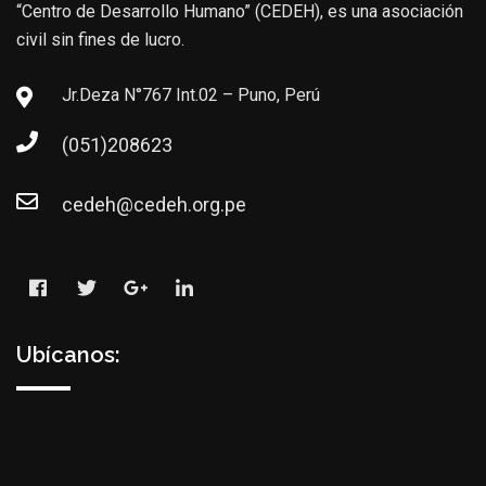
“Centro de Desarrollo Humano” (CEDEH), es una asociación
civil sin fines de lucro.
Jr.Deza N°767 Int.02 – Puno, Perú
(051)208623
cedeh@cedeh.org.pe
Ubícanos: