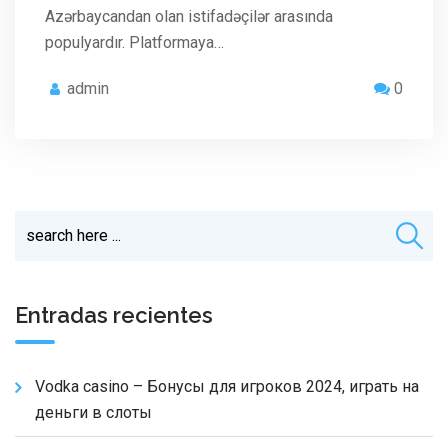
Azərbaycandan olan istifadəçilər arasında
populyardır. Platformaya…
admin
0
Entradas recientes
Vodka casino – Бонусы для игроков 2024, играть на
деньги в слоты