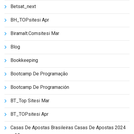
Betsat_next
BH_TOPsitesi Apr
Biramalt.comsitesi Mar
Blog
Bookkeeping
Bootcamp De Programação
Bootcamp De Programación
BT_Top Sitesi Mar
BT_TOPsitesi Apr
Casas De Apostas Brasileiras Casas De Apostas 2024