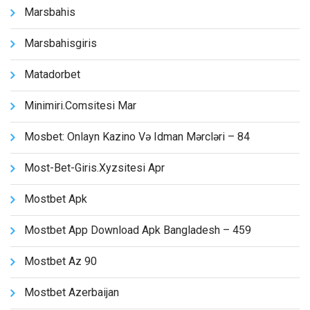
Marsbahis
Marsbahisgiris
Matadorbet
Minimiri.comsitesi Mar
Mosbet: Onlayn Kazino Və Idman Mərcləri – 84
Most-Bet-Giris.xyzsitesi Apr
Mostbet Apk
Mostbet App Download Apk Bangladesh – 459
Mostbet Az 90
Mostbet Azerbaijan