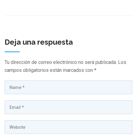
Deja una respuesta
Tu dirección de correo electrónico no será publicada.
Los
campos obligatorios están marcados con
*