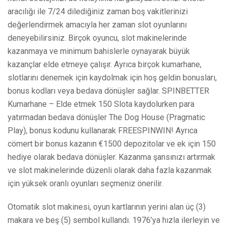
aracılığı ile 7/24 dilediğiniz zaman boş vakitlerinizi
değerlendirmek amacıyla her zaman slot oyunlarını
deneyebilirsiniz. Birçok oyuncu, slot makinelerinde
kazanmaya ve minimum bahislerle oynayarak büyük
kazançlar elde etmeye çalışır. Ayrıca birçok kumarhane,
slotlarını denemek için kaydolmak için hoş geldin bonusları,
bonus kodları veya bedava dönüşler sağlar. SPINBETTER
Kumarhane – Elde etmek 150 Slota kaydolurken para
yatırmadan bedava dönüşler The Dog House (Pragmatic
Play), bonus kodunu kullanarak FREESPINWIN! Ayrıca
cömert bir bonus kazanın €1500 depozitolar ve ek için 150
hediye olarak bedava dönüşler. Kazanma şansınızı artırmak
ve slot makinelerinde düzenli olarak daha fazla kazanmak
için yüksek oranlı oyunları seçmeniz önerilir.
Otomatik slot makinesi, oyun kartlarının yerini alan üç (3)
makara ve beş (5) sembol kullandı. 1976’ya hızla ilerleyin ve