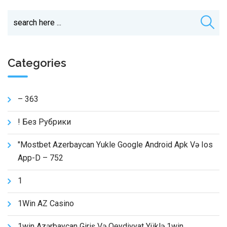
Categories
– 363
! Без Рубрики
"mostbet Azerbaycan Yukle Google Android Apk Və Ios
App-D – 752
1
1Win AZ Casino
1win Azərbaycan Giriş Və Qeydiyyat Yüklə 1win