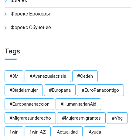
Финтех
Форекс Брокеры
Форекс Обучение
Tags
#8M
#avenezuelacrisis
#Cedeh
#díadelamujer
#europana
#euroPanacontigo
#Europanaenaccion
#HumanitarianAid
#migraresunderecho
#mujeresmigrantes
#vbg
1win
1win AZ
Actualidad
Ayuda