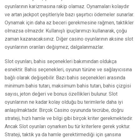
oyunlarının karizmasına rakip olamaz. Oynamaları kolaydır
ve artan jackpot çeşitleriyle bazı şaşırtıcı ödemeler sunarlar.
Oynamak için daha az beceri gerekmesine rağmen, taktikler
olmazsa olmazdır. Kullanışlı ipuçlarımızı kullanarak, çoğu
zaman kazanacaksınız. Diğer casino oyunlarının aksine slot
oyunlarının oranları değişmez; dalgalanmazlar.
Slot oyunları, bahis seçenekleri bakımından oldukça
esnektir. Bahis seçenekleri, oyunun türüne ve sağlayıcısına
bağlı olarak değişebilir. Bazı bahis seçenekleri arasında
minimum bahis tutarı, maksimum bahis tutarı, bahis çizgisi
sayısı, jeton değeri ve bonus özellikleri bulunur. Slot
oyunlarının ne kadar kolay olduğu bu terimlerle daha iyi
anlaşılmaktadır. Birçok Casino oyununda tecrübe, doğru
strateji, hızlı hamle ve bilgi gibi birçok kriter gerekmektedir.
Ancak Slot oyunları oynarken bu tür kriterlere gerek yoktur.
Strateji, taktik ya da hamle gerektirmediği için şansına