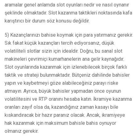
aramalar genel anlamda slot oyunları nedir ve nasıl oynanır
şeklinde olmaktadır. Slot kazanma taktikleri noktasında kafa
karıştırıcı bir durum söz konusu değildir.
5) Kazançlarınızı bahise koymak için para yatırmanız gerekir.
Sık fakat küçük kazançları tercih ediyorsanız, düşük
volatiliteli slotlar sizin için idealdir. Doğru, bu sanal slot
makineleri çevrimiçi kumarhanelerin ana gelir kaynağıdır.
Slot oyunlarında kazanmak için izlenebilecek birçok farklı
taktik ve strateji bulunmaktadır. Bütçeniz dahilinde bahisler
yapın ve kaybetmeyi göze alabileceğiniz parayı riske
atmayın. Ayrıca, büyük bahisler yapmadan önce oyunun
volatilitesini ve RTP oranını hesaba katın. İkramiye kazanma
oranları zayıf olsa da, kazandığınız zaman kasayı bile
kıskandıracak bir hazır paranız olacak. Ancak, ikramiyeye
hak kazanmak için maksimum bahisle bahis oynuyor
olmanız gerekir.