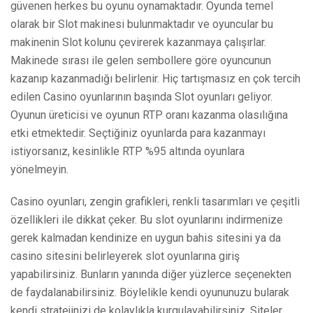
güvenen herkes bu oyunu oynamaktadır. Oyunda temel
olarak bir Slot makinesi bulunmaktadır ve oyuncular bu
makinenin Slot kolunu çevirerek kazanmaya çalışırlar.
Makinede sırası ile gelen sembollere göre oyuncunun
kazanıp kazanmadığı belirlenir. Hiç tartışmasız en çok tercih
edilen Casino oyunlarının başında Slot oyunları geliyor.
Oyunun üreticisi ve oyunun RTP oranı kazanma olasılığına
etki etmektedir. Seçtiğiniz oyunlarda para kazanmayı
istiyorsanız, kesinlikle RTP %95 altında oyunlara
yönelmeyin.
Casino oyunları, zengin grafikleri, renkli tasarımları ve çeşitli
özellikleri ile dikkat çeker. Bu slot oyunlarını indirmenize
gerek kalmadan kendinize en uygun bahis sitesini ya da
casino sitesini belirleyerek slot oyunlarına giriş
yapabilirsiniz. Bunların yanında diğer yüzlerce seçenekten
de faydalanabilirsiniz. Böylelikle kendi oyununuzu bularak
kendi stratejinizi de kolaylıkla kurgulayabilirsiniz. Siteler