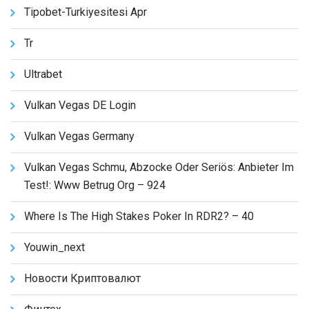
Tipobet-Turkiyesitesi Apr
Tr
Ultrabet
Vulkan Vegas DE Login
Vulkan Vegas Germany
Vulkan Vegas Schmu, Abzocke Oder Seriös: Anbieter Im
Test!: Www Betrug Org – 924
Where Is The High Stakes Poker In RDR2? – 40
Youwin_next
Новости Криптовалют