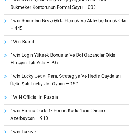
Bukmeker Kontorunun Formal Saytı – 883
1win Bonusları Necə Əldə Eləmək Və Aktivləşdirmək Olar
– 445
1Win Brasil
1win Login Yüksək Bonuslar Və Bol Qazanclar Əldə
Etməyin Tək Yolu – 797
1win Lucky Jet ᐈ Para, Strategiya Və Hədis Qaydaları
Üçün Şah Lucky Jet Oyunu – 157
1WIN Official In Russia
1win Promo Code ᐈ Bonus Kodu 1win Casino
Azerbaycan – 913
1win Turkiye