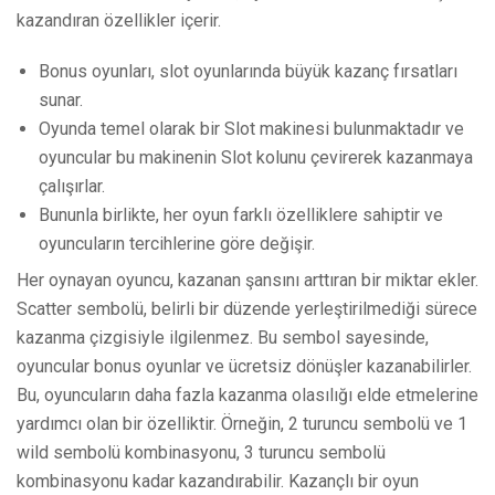
kazandıran özellikler içerir.
Bonus oyunları, slot oyunlarında büyük kazanç fırsatları
sunar.
Oyunda temel olarak bir Slot makinesi bulunmaktadır ve
oyuncular bu makinenin Slot kolunu çevirerek kazanmaya
çalışırlar.
Bununla birlikte, her oyun farklı özelliklere sahiptir ve
oyuncuların tercihlerine göre değişir.
Her oynayan oyuncu, kazanan şansını arttıran bir miktar ekler.
Scatter sembolü, belirli bir düzende yerleştirilmediği sürece
kazanma çizgisiyle ilgilenmez. Bu sembol sayesinde,
oyuncular bonus oyunlar ve ücretsiz dönüşler kazanabilirler.
Bu, oyuncuların daha fazla kazanma olasılığı elde etmelerine
yardımcı olan bir özelliktir. Örneğin, 2 turuncu sembolü ve 1
wild sembolü kombinasyonu, 3 turuncu sembolü
kombinasyonu kadar kazandırabilir. Kazançlı bir oyun