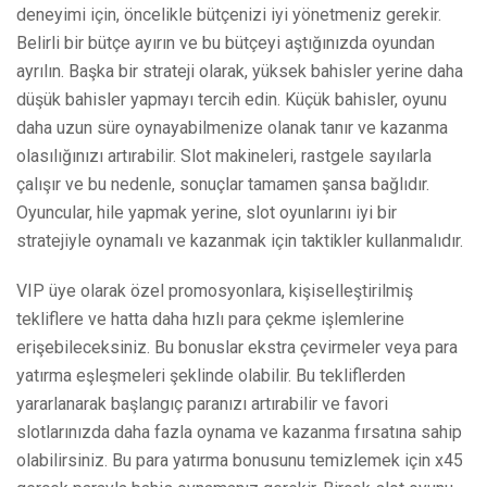
deneyimi için, öncelikle bütçenizi iyi yönetmeniz gerekir.
Belirli bir bütçe ayırın ve bu bütçeyi aştığınızda oyundan
ayrılın. Başka bir strateji olarak, yüksek bahisler yerine daha
düşük bahisler yapmayı tercih edin. Küçük bahisler, oyunu
daha uzun süre oynayabilmenize olanak tanır ve kazanma
olasılığınızı artırabilir. Slot makineleri, rastgele sayılarla
çalışır ve bu nedenle, sonuçlar tamamen şansa bağlıdır.
Oyuncular, hile yapmak yerine, slot oyunlarını iyi bir
stratejiyle oynamalı ve kazanmak için taktikler kullanmalıdır.
VIP üye olarak özel promosyonlara, kişiselleştirilmiş
tekliflere ve hatta daha hızlı para çekme işlemlerine
erişebileceksiniz. Bu bonuslar ekstra çevirmeler veya para
yatırma eşleşmeleri şeklinde olabilir. Bu tekliflerden
yararlanarak başlangıç ​​paranızı artırabilir ve favori
slotlarınızda daha fazla oynama ve kazanma fırsatına sahip
olabilirsiniz. Bu para yatırma bonusunu temizlemek için x45