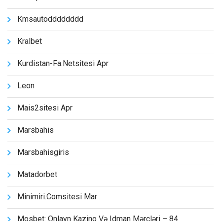
Kmsautodddddddd
Kralbet
Kurdistan-Fa.netsitesi Apr
Leon
Mais2sitesi Apr
Marsbahis
Marsbahisgiris
Matadorbet
Minimiri.comsitesi Mar
Mosbet: Onlayn Kazino Və Idman Mərcləri – 84