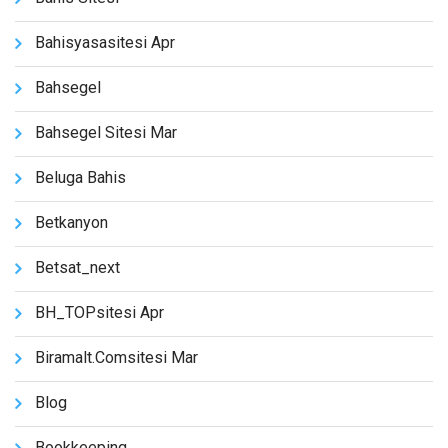
Bahisyasasitesi Apr
Bahsegel
Bahsegel Sitesi Mar
Beluga Bahis
Betkanyon
Betsat_next
BH_TOPsitesi Apr
Biramalt.comsitesi Mar
Blog
Bookkeeping