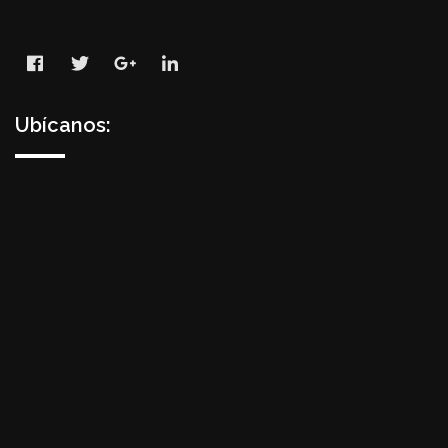
Ubícanos: